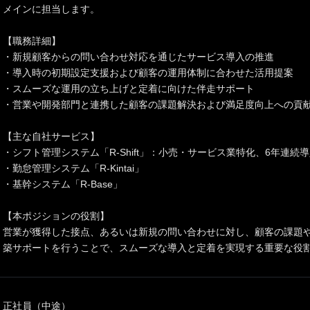
メインに担当します。
【職務詳細】
・新規顧客からの問い合わせ対応を通じたサービス導入の推進
・導入時の初期設定支援および顧客の運用体制に合わせた活用提案
・スムーズな運用の立ち上げと定着に向けた伴走サポート
・営業や開発部門と連携した顧客の課題解決および満足度向上への貢
【主な自社サービス】
・シフト管理システム「R-Shift」：小売・サービス業特化、6年連続導入
・勤怠管理システム「R-Kintai」
・基幹システム「R-Base」
【本ポジションの役割】
営業が獲得した接点、あるいは新規の問い合わせに対し、顧客の課題
築サポートを行うことで、スムーズな導入と定着を実現する重要な役
正社員（中途）