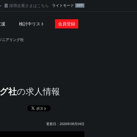
採用企業さまはこちら
ライトモード
ン
支援
検討中リスト
会員登録
ジニアリング社
グ社
の求人情報
更新日：2026年08月04日