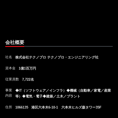
会社概要
社名
株式会社テクノプロ テクノプロ・エンジニアリング社
資本金
1億1百万円
従業員数
7,722名
事業
◆IT（ソフトウェア／インフラ）◆機械（自動車／家電／産業
内容
等）◆電気・電子◆建築／土木／プラント
住所
1066135 港区六本木6-10-1 六本木ヒルズ森タワー35F