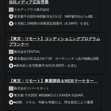
自社メディア広告営業
スタディプラス株式会社
東京都千代田区神田駿河台2-5-12 NMF駿河台ビル4階 ...
※月額に15時間の深夜固定残業代（8,194円）を含む
【東京：リモート】コンディショニングプログラム
プランナー
株式会社TENTIAL
東京都品川区北品川6-7-29 ガーデンシティ品川御殿山5階
■基本給に在宅勤務手当代10,000円～を含む
【東京：リモート】事業開発＆WEBマーケター
株式会社リバースネット
東京都 千代田区 神田錦町2-2-1 KANDA SQUAR...
■経験、スキル、年齢を考慮の上、同社規定により優遇