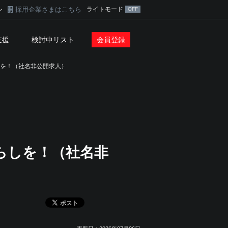
採用企業さまはこちら
ライトモード
ン
支援
検討中リスト
会員登録
しを！（社名非公開求人）
らしを！（社名非