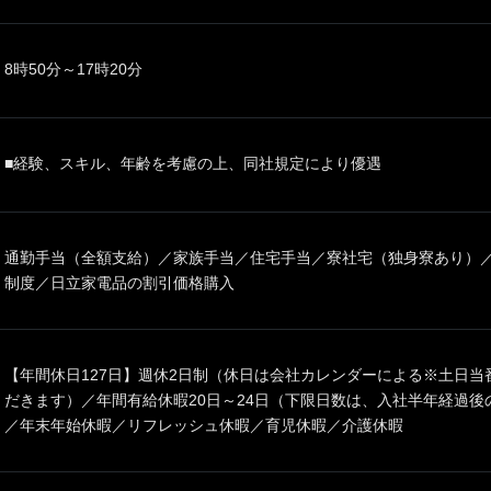
8時50分～17時20分
■経験、スキル、年齢を考慮の上、同社規定により優遇
通勤手当（全額支給）／家族手当／住宅手当／寮社宅（独身寮あり）
制度／日立家電品の割引価格購入
【年間休日127日】週休2日制（休日は会社カレンダーによる※土日
だきます）／年間有給休暇20日～24日（下限日数は、入社半年経過
／年末年始休暇／リフレッシュ休暇／育児休暇／介護休暇