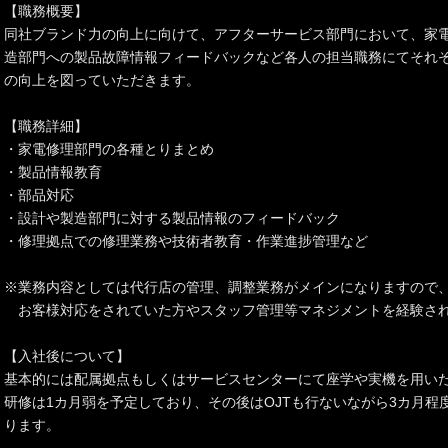
【職務概要】
同社ブランド力の向上に向けて、アフターサービス部門において、家
造部門への製品故障情報フィードバックなど各人の担当職務にてそれ
の向上を図っていただきます。
【職務詳細】
・家電修理部門の各種とりまとめ
・製品情報教育
・部品対応
・設計や製造部門に対する製品情報のフィードバック
・修理拠点での修理業務や技術者教育・作業進捗管理など
※業務内容としては代行店の管理、調整業務がメインになりますので
お客様対応をされていた方やスタッフ管理等マネジメントを経験され
【入社後について】
基本的には配属拠点もしくはサービスセンターにて座学や実機を用い
研修は1カ月弱を予定しており、その後はOJTも行ないながら3カ月程
ります。