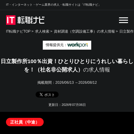
IT・インターネット・ゲーム業界の求人・転職サイトは「IT転職ナビ」
IT転職ナビTOP
>
求人検索
>
資材調達（空調設備工事）の求人情報 >
日立製作
情報提供元：
日立製作所100％出資！ひとりひとりにうれしい暮らし
を！（社名非公開求人）
の求人情報
掲載期間：
2026/06/13 ～2026/08/12
更新日：2026年07月06日
正社員（中途）