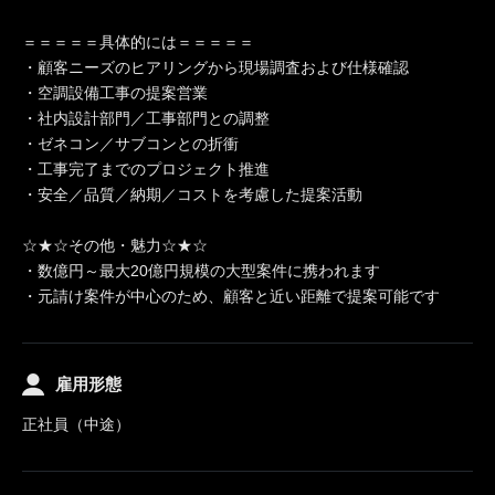
＝＝＝＝＝具体的には＝＝＝＝＝
・顧客ニーズのヒアリングから現場調査および仕様確認
・空調設備工事の提案営業
・社内設計部門／工事部門との調整
・ゼネコン／サブコンとの折衝
・工事完了までのプロジェクト推進
・安全／品質／納期／コストを考慮した提案活動
☆★☆その他・魅力☆★☆
・数億円～最大20億円規模の大型案件に携われます
・元請け案件が中心のため、顧客と近い距離で提案可能です
雇用形態
正社員（中途）