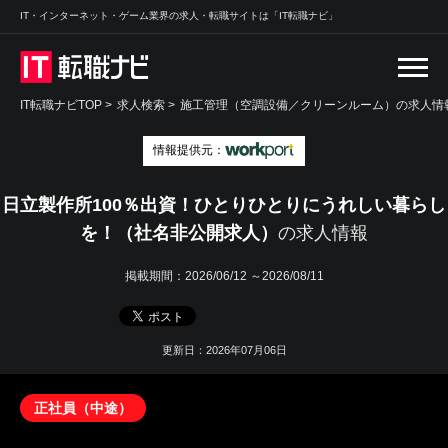
IT・インターネット・ゲーム業界の求人・転職サイトは「IT転職ナビ」
IT転職ナビTOP
>
求人検索
>
施工管理（空調設備／クリーンルーム）の求人情報
情報提供元：
日立製作所100％出資！ひとりひとりにうれしい暮らし
を！（社名非公開求人）
の求人情報
掲載期間：
2026/06/12 ～2026/08/11
更新日：2026年07月06日
正社員（中途）