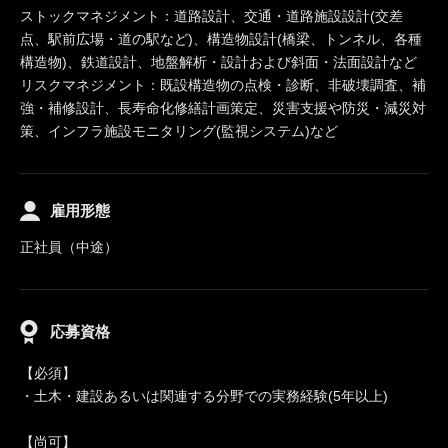
ストックマネジメント：道路設計、交通・道路施設設計(交差
点、駅前広場・道の駅など)、構造物設計(橋梁、トンネル、各種
構造物)、鉄道設計、地盤解析・設計および斜面・法面設計など
リスクマネジメント：既設構造物の点検・診断、非破壊調査、補
強・補修設計、長寿命化修繕計画策定、災害支援や防災・減災対
策、インフラ施設モニタリング(監視システム)など
雇用形態
正社員（中途）
応募資格
【必須】
・土木・建設あるいは関連する分野での実務経験(5年以上)
【尚可】