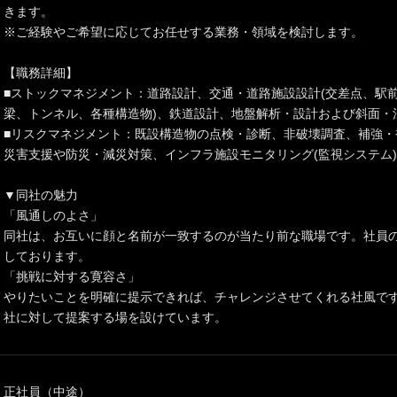
きます。
※ご経験やご希望に応じてお任せする業務・領域を検討します。
【職務詳細】
■ストックマネジメント：道路設計、交通・道路施設設計(交差点、駅前
梁、トンネル、各種構造物)、鉄道設計、地盤解析・設計および斜面・
■リスクマネジメント：既設構造物の点検・診断、非破壊調査、補強・
災害支援や防災・減災対策、インフラ施設モニタリング(監視システム
▼同社の魅力
「風通しのよさ」
同社は、お互いに顔と名前が一致するのが当たり前な職場です。社員
しております。
「挑戦に対する寛容さ」
やりたいことを明確に提示できれば、チャレンジさせてくれる社風で
社に対して提案する場を設けています。
正社員（中途）