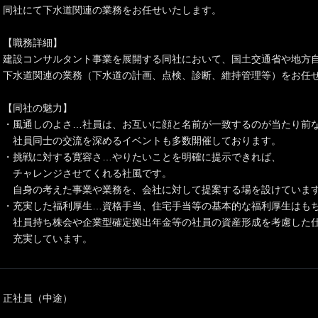
同社にて下水道関連の業務をお任せいたします。
【職務詳細】
建設コンサルタント事業を展開する同社において、国土交通省や地方
下水道関連の業務（下水道の計画、点検、診断、維持管理等）をお任
【同社の魅力】
・風通しのよさ…社員は、お互いに顔と名前が一致するのが当たり前
社員同士の交流を深めるイベントも多数開催しております。
・挑戦に対する寛容さ…やりたいことを明確に提示できれば、
チャレンジさせてくれる社風です。
自身の考えた事業や業務を、会社に対して提案する場を設けていま
・充実した福利厚生…資格手当、住宅手当等の基本的な福利厚生は
社員持ち株会や企業型確定拠出年金等の社員の資産形成を考慮した
充実しています。
正社員（中途）