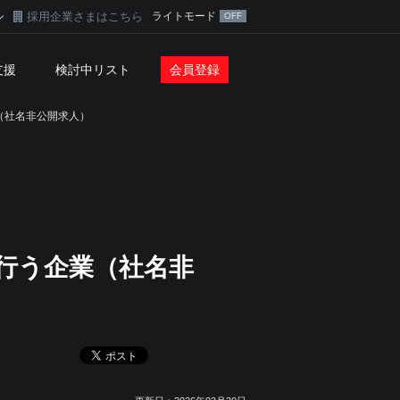
採用企業さまはこちら
ライトモード
ン
支援
検討中リスト
会員登録
（社名非公開求人）
行う企業（社名非