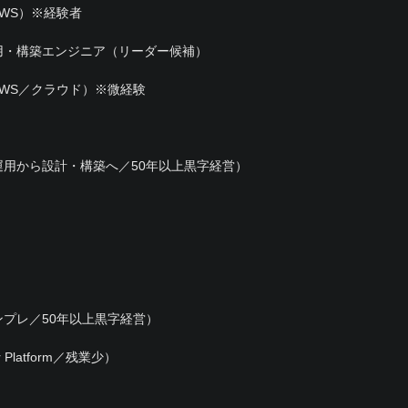
WS）※経験者
用・構築エンジニア（リーダー候補）
WS／クラウド）※微経験
用から設計・構築へ／50年以上黒字経営）
プレ／50年以上黒字経営）
Platform／残業少）