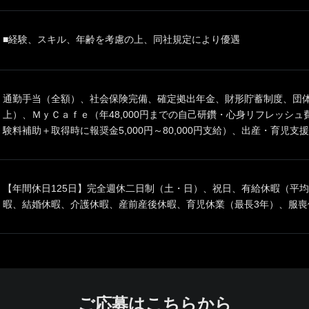
■経験、スキル、年齢を考慮の上、同社規定により優遇
通勤手当（全額）、社会保険完備、確定拠出年金、財形貯蓄制度、団体
上）、ＭｙＣａｆｅ（年48,000円までの自己研鑽・心身リフレッシ
験料補助＋取得時に報奨金5,000円～80,000円支給）、出産・育児支
【年間休日125日】完全週休二日制（土・日）、祝日、有給休暇（平均
暇、結婚休暇、介護休暇、産前産後休暇、育児休業（最長3年）、服喪
ご応募はこちらから