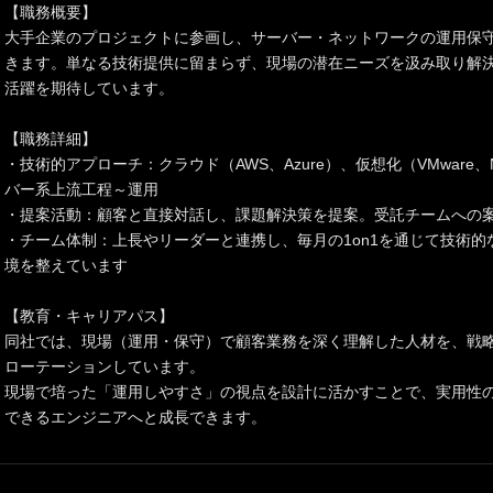
【職務概要】
大手企業のプロジェクトに参画し、サーバー・ネットワークの運用保
きます。単なる技術提供に留まらず、現場の潜在ニーズを汲み取り解決
活躍を期待しています。
【職務詳細】
・技術的アプローチ：クラウド（AWS、Azure）、仮想化（VMware、
バー系上流工程～運用
・提案活動：顧客と直接対話し、課題解決策を提案。受託チームへの
・チーム体制：上長やリーダーと連携し、毎月の1on1を通じて技術
境を整えています
【教育・キャリアパス】
同社では、現場（運用・保守）で顧客業務を深く理解した人材を、戦
ローテーションしています。
現場で培った「運用しやすさ」の視点を設計に活かすことで、実用性
できるエンジニアへと成長できます。