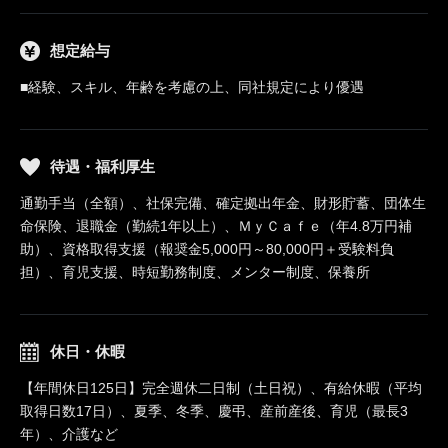
想定給与
■経験、スキル、年齢を考慮の上、同社規定により優遇
待遇・福利厚生
通勤手当（全額）、社保完備、確定拠出年金、財形貯蓄、団体生
命保険、退職金（勤続1年以上）、ＭｙＣａｆｅ（年4.8万円補
助）、資格取得支援（報奨金5,000円～80,000円＋受験料負
担）、育児支援、時短勤務制度、メンター制度、保養所
休日・休暇
【年間休日125日】完全週休二日制（土日祝）、有給休暇（平均
取得日数17日）、夏季、冬季、慶弔、産前産後、育児（最長3
年）、介護など