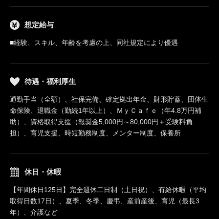
想定給与
■経験、スキル、年齢を考慮の上、同社規定により優遇
待遇・福利厚生
通勤手当（全額）、社保完備、確定拠出年金、財形貯蓄、団体生
命保険、退職金（勤続1年以上）、ＭｙＣａｆｅ（年4.8万円補
助）、資格取得支援（報奨金5,000円～80,000円＋受験料負
担）、育児支援、時短勤務制度、メンター制度、保養所
休日・休暇
【年間休日125日】完全週休二日制（土日祝）、有給休暇（平均
取得日数17日）、夏季、冬季、慶弔、産前産後、育児（最長3
年）、介護など