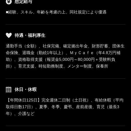
想定給与
■経験、スキル、年齢を考慮の上、同社規定により優遇
待遇・福利厚生
通勤手当（全額）、社保完備、確定拠出年金、財形貯蓄、団体生
命保険、退職金（勤続1年以上）、ＭｙＣａｆｅ（年4.8万円補
助）、資格取得支援（報奨金5,000円～80,000円＋受験料負
担）、育児支援、時短勤務制度、メンター制度、保養所
休日・休暇
【年間休日125日】完全週休二日制（土日祝）、有給休暇（平均
取得日数17日）、夏季、冬季、慶弔、産前産後、育児（最長3
年）、介護など