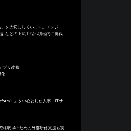
発」を大切にしています。エンジニ
設計などの上流工程へ積極的に挑戦
アプリ改修
視化
rPlatform）』を中心とした人事・ITサ
。
や資格取得のための外部研修支援も実