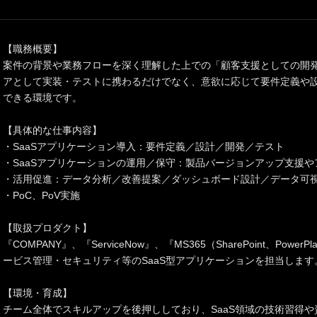
【職務概要】
案件の背景や業務フローを深く理解した上での「顧客支援としての開
アとして実装・テストに携わるだけでなく、意欲に応じて要件定義や
できる環境です。
【具体的な仕事内容】
・SaaSアプリケーション導入：要件定義／設計／開発／テスト
・SaaSアプリケーションの運用／保守：製品バージョンアップ支援や
・活用促進：データ分析／改善提案／ダッシュボード設計／データ可
・PoC、PoV実施
【取扱プロダクト】
『COMPANY』、『ServiceNow』、『MS365（SharePoint、Powe
ービス管理・セキュリティ等のSaaS型アプリケーションを担当します
【環境・育成】
チーム全体でスキルアップを後押ししており、SaaS領域の技術習得