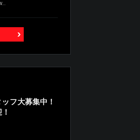
..
タッフ大募集中！
迎！