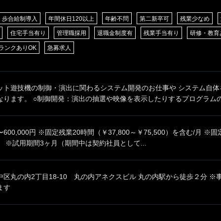
歩合給制導入
年間休日120以上
年齢不問
第二新卒可
残業少なめ
住宅手当有り
管理職採用
退職金制度有
残業手当有り
研修・教育
ランクありOK
急募求人
ット遊技機の制御・演出に関わるシステム開発のお仕事や システム自体
ります。 ○制御開発：演出の抽選や映像を表示したりするプログラムの設
0円〜600,000円 ※固定残業20時間（￥37,800～￥75,500）を含む/
 ※試用期間3ヶ月（期間中は契約社員として...
区丸の内2丁目18-10 丸の内アネクスビル 丸の内駅から徒歩２分 
ます