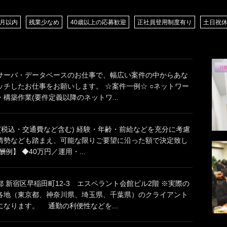
/月以内
残業少なめ
40歳以上の応募歓迎
正社員登用制度有り
土日祝
サーバ・データベースのお仕事で、幅広い案件の中からあな
ッチしたお仕事をお願いします。 ☆案件一例☆ ○ネットワー
構築作業(要件定義以降のネットワ...
円(税込・交通費など含む) 経験・年齢・前給などを充分に考慮
情勢なども踏まえ、可能な限りご要望に沿った額で決定致し
例】 ◆40万円／運用・...
 新宿区早稲田町12-3 エスペラント会館ビル2階 ※実際の
各地（東京都、神奈川県、埼玉県、千葉県）のクライアント
なります。 通勤の利便性などを...