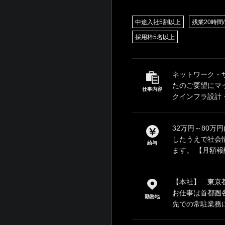
中途入社5割以上
残業20時間
採用枠5名以上
ネットワーク・
たのご要望にマ
仕事内容
クインフラ設計・
32万円～80万
したうえで社会
給与
ます。 【月額報酬
【本社】 東京都
お仕事は首都圏
勤務地
先での常駐業務に