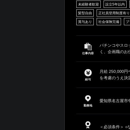
未経験者歓迎
設立5年以内
髪型自由
正社員登用制度有り
賞与あり
社会保険完備
ブ
パチンコやスロ
く、企画職のお仕
仕事内容
月給 250,0
を考慮のうえ決定
給与
愛知県名古屋市中
勤務地
＜必須条件＞ ○