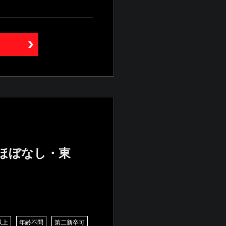
業ほぼなし・東
以上
年齢不問
第二新卒可