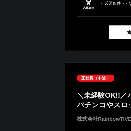
＜必須条件＞ ○
応募資格
正社員（中途）
＼未経験OK!!
パチンコやスロ
株式会社RainbowTIV