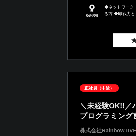
◆ネットワーク
る方 ◆即戦力とし
応募資格
正社員（中途）
＼未経験OK!
プログラミング
株式会社RainbowTIV