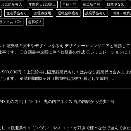
歩合給制導入
年間休日120以上
年齢不問
第二新卒可
残業少なめ
住宅手当有り
管理職採用
退職金制度有
残業手当有り
研修・教育
ランクありOK
急募求人
ット遊技機の演出やデザインを考え デザイナーやエンジニアと連携して
事です。 〇企画書や企画に伴う仕様書の作成 〇シミュレーションによる
00円〜500,000円 ※上記給与に固定残業代もしくはみなし残業代は含みま
します。 ※試用期間3ヶ月（期間中は契約社員として雇用）...
区丸の内2丁目18-10 丸の内アネクス 丸の内駅から徒歩２分
なし ＜歓迎条件＞ 〇パチンコやスロットが好きで様々な台で遊んできた方 