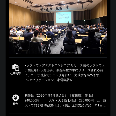
●ソフトウェアテストエンジニア リリース前のソフトウェ
ア検証を行うお仕事。 製品が世の中にリリースされる前
仕事内容
に、ユーザ視点でチェックを行い、完成度を高めます。
PCアプリケーション、家電製品W...
初任給（2026年度4月見込み） 【技術職】 [月給]
240,000円 … 大学・大学院 [月給] 230,000円 … 短
給与
大・専門学校 ※残業代は、別途、全額支給 昇給：年1回 ...