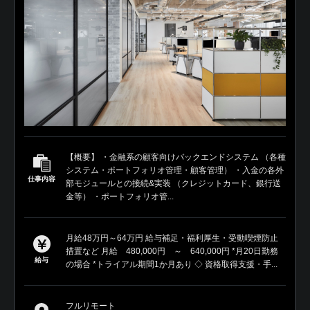
【概要】 ・金融系の顧客向けバックエンドシステム （各種
システム・ポートフォリオ管理・顧客管理） ・入金の各外
仕事内容
部モジュールとの接続&実装 （クレジットカード、銀行送
金等） ・ポートフォリオ管...
月給48万円～64万円 給与補足・福利厚生・受動喫煙防止
措置など 月給 480,000円 ～ 640,000円 *月20日勤務
給与
の場合 *トライアル期間1か月あり ◇ 資格取得支援・手...
フルリモート