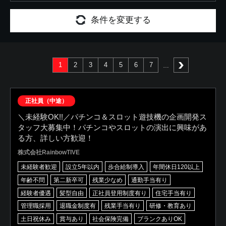
条件を変更する
1
2
3
4
5
6
7
次へ
正社員（中途）
＼未経験OK!!／パチンコ＆スロット遊技機の企画開発ス
タッフ大募集中！パチンコやスロットの演出に興味があ
る方、詳しい方歓迎！
株式会社RainbowTIVE
未経験者歓迎
設立5年以内
歩合給制導入
年間休日120以上
年齢不問
第二新卒可
残業少なめ
通勤手当有り
経験者優遇
髪型自由
正社員登用制度有り
住宅手当有り
管理職採用
退職金制度有
残業手当有り
研修・教育あり
土日祝休み
賞与あり
社会保険完備
ブランクありOK