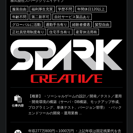
株式会社スパーククリエイティブ
服装自由
福利厚生充実
学歴不問
年間休日120以上
年齢不問
第二新卒可
自社サービス製品あり
グローバルに活動
通勤手当有り
経験者優遇
髪型自由
正社員登用制度有り
住宅手当有り
産育休活用有
【概要】 ・ソーシャルゲームの設計／開発／テスト／運用
・開発環境の構築（サーバ・DB構築、モックアップ作成、
仕事内容
プログラミング、単体テスト、バージョン管理） ・バック
エンドツールの開発・運用業務 ...
年収277万800円～1000万円 ・上記年収は固定残業代を含