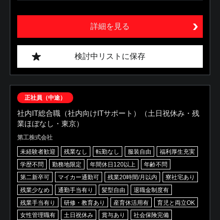
詳細を見る
検討中リストに保存
正社員（中途）
社内IT総合職（社内向けITサポート）（土日祝休み・残
業ほぼなし・東京）
第工株式会社
未経験者歓迎
残業なし
転勤なし
服装自由
福利厚生充実
学歴不問
勤務地限定
年間休日120以上
年齢不問
第二新卒可
マイカー通勤可
残業20時間/月以内
寮社宅あり
残業少なめ
通勤手当有り
髪型自由
退職金制度有
残業手当有り
研修・教育あり
産育休活用有
育児と両立OK
女性管理職有
土日祝休み
賞与あり
社会保険完備