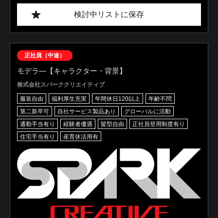
検討中リストに保存
正社員（中途）
モデラ―【キャラクター・背景】
株式会社スパーククリエイティブ
服装自由
福利厚生充実
年間休日120以上
年齢不問
第二新卒可
自社サービス製品あり
グローバルに活動
通勤手当有り
経験者優遇
髪型自由
正社員登用制度有り
住宅手当有り
産育休活用有