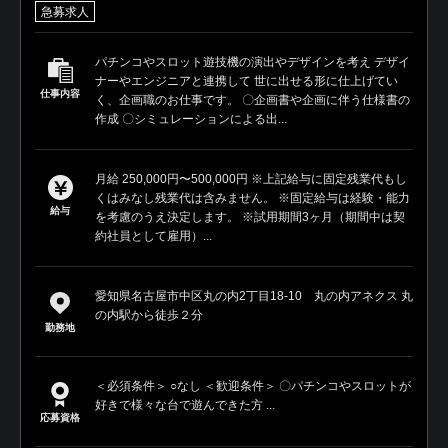
急募求人
パチンコやスロット遊技機の演出やデザインを考え デザイ
ナーやエンジニアと連携して 世に出せる形に仕上げてい
仕事内容
く、企画職のお仕事です。 〇企画書や企画に伴う仕様書の
作成 〇シミュレーションによる出...
月給 250,000円〜500,000円 ※上記給与に固定残業代もし
くはみなし残業代は含みません。 ※固定給与は経験・能力
給与
を考慮のうえ決定します。 ※試用期間3ヶ月（期間中は契
約社員として雇用）...
愛知県名古屋市中区丸の内2丁目18-10 丸の内アネクス 丸
の内駅から徒歩２分
勤務地
＜必須条件＞ ○なし ＜歓迎条件＞ 〇パチンコやスロットが
好きで様々な台で遊んできた方 ...
応募資格