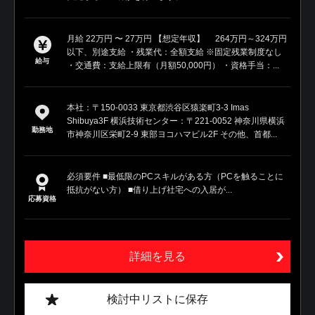
月給 22万円 〜 27万円 【想定年収】 264万円～324万円
以下、別途支給 ・残業代：全額支給 ※固定残業制度なし
給与
・交通費：支給上限有（月額50,000円） ・資格手当：...
本社：〒150-0033 東京都渋谷区猿楽町3-3 Imas
Shibuya3F 横浜技術センター：〒221-0052 神奈川県横浜
勤務地
市神奈川区栄町2-9 東部ヨコハマビル2F その他、首都...
必須要件 ■最低限のPCスキルがある方（PCを触ることに
抵抗がない方） ■借り上げ社宅への入居が...
応募資格
詳細を見る
検討中リストに保存