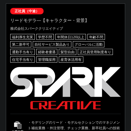
正社員（中途）
リードモデラ―【キャラクター・背景】
株式会社スパーククリエイティブ
福利厚生充実
学歴不問
年間休日120以上
年齢不問
第二新卒可
自社サービス製品あり
グローバルに活動
通勤手当有り
経験者優遇
髪型自由
正社員登用制度有り
住宅手当有り
管理職採用
産育休活用有
・モデリングのリード ・モデルセクションでのマネジメン
ト補佐業務 ・外注管理、チェック業務、新卒社員への技術