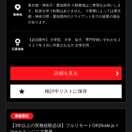
東京都・神奈川・愛知県内 ※勤務地はご希望をお伺いしま
す。転居を伴う転勤はありません。 ※業務によっては東京
勤務地
都・神奈川県・愛知県内のクライアント先での就業の場合
があります。
【必須要件】 大学院、大学、短大、専門学校いずれかを２
０２７年３月に卒業される方 文理不問、...
応募資格
詳細を見る
検討中リストに保存
業務委託
【3年以上の実務経験必須】フルリモートOK|Node.js ×
Vue.jsエンジニア募集