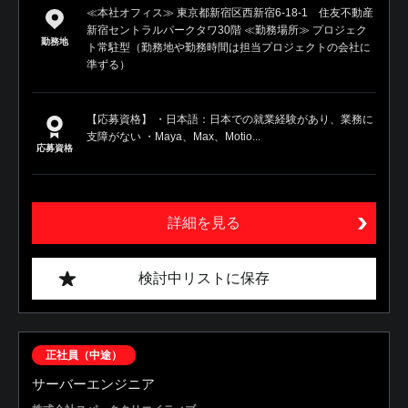
≪本社オフィス≫ 東京都新宿区西新宿6-18-1 住友不動産
新宿セントラルパークタワ30階 ≪勤務場所≫ プロジェク
勤務地
ト常駐型（勤務地や勤務時間は担当プロジェクトの会社に
準ずる）
【応募資格】 ・日本語：日本での就業経験があり、業務に
支障がない ・Maya、Max、Motio...
応募資格
詳細を見る
検討中リストに保存
正社員（中途）
サーバーエンジニア