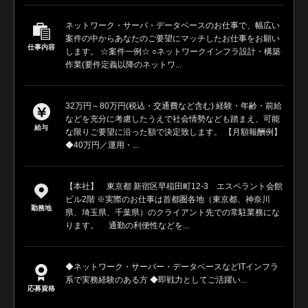
ネットワーク・サーバ・データベースのお仕事で、幅広い
案件の中からあなたのご要望にマッチしたお仕事をお願い
仕事内容
します。 ☆案件一例☆ ○ネットワークインフラ設計・構築
作業(要件定義以降のネットワ...
32万円～80万円(税込・交通費など含む) 経験・年齢・前給
などを充分に考慮したうえで社会情勢なども踏まえ、可能
給与
な限りご要望に沿った額で決定致します。 【月額報酬例】
◆40万円／運用・...
【本社】 東京都 新宿区早稲田町12-3 エスペラント会館
ビル2階 ※実際のお仕事は首都圏各地（東京都、神奈川
勤務地
県、埼玉県、千葉県）のクライアント先での常駐業務にな
ります。 通勤の利便性などを...
◆ネットワーク・サーバー・データベースなどITインフラ
系で実務経験のある方 ◆即戦力としてご活躍い...
応募資格