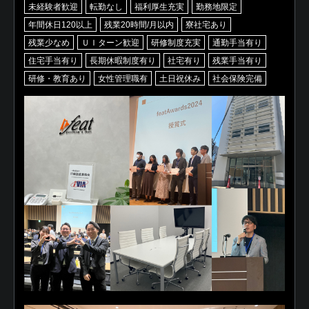
未経験者歓迎
転勤なし
福利厚生充実
勤務地限定
年間休日120以上
残業20時間/月以内
寮社宅あり
残業少なめ
ＵＩターン歓迎
研修制度充実
通勤手当有り
住宅手当有り
長期休暇制度有り
社宅有り
残業手当有り
研修・教育あり
女性管理職有
土日祝休み
社会保険完備