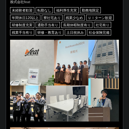
株式会社feat
未経験者歓迎
転勤なし
福利厚生充実
勤務地限定
年間休日120以上
寮社宅あり
残業少なめ
ＵＩターン歓迎
研修制度充実
通勤手当有り
長期休暇制度有り
社宅有り
残業手当有り
研修・教育あり
土日祝休み
社会保険完備