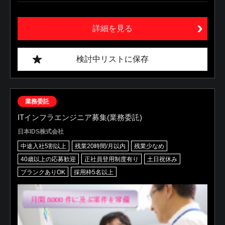
詳細を見る
検討中リストに保存
業務委託
ITインフラエンジニア募集(業務委託)
日本IDS株式会社
中途入社5割以上
残業20時間/月以内
残業少なめ
40歳以上の応募歓迎
正社員登用制度有り
土日祝休み
ブランクありOK
採用枠5名以上