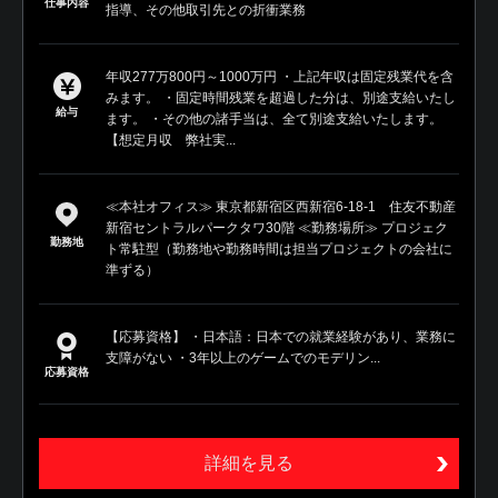
仕事内容
指導、その他取引先との折衝業務
年収277万800円～1000万円 ・上記年収は固定残業代を含
みます。 ・固定時間残業を超過した分は、別途支給いたし
給与
ます。 ・その他の諸手当は、全て別途支給いたします。
【想定月収 弊社実...
≪本社オフィス≫ 東京都新宿区西新宿6-18-1 住友不動産
新宿セントラルパークタワ30階 ≪勤務場所≫ プロジェク
勤務地
ト常駐型（勤務地や勤務時間は担当プロジェクトの会社に
準ずる）
【応募資格】 ・日本語：日本での就業経験があり、業務に
支障がない ・3年以上のゲームでのモデリン...
応募資格
詳細を見る