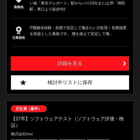
い線「東京テレポート」駅からバス10分またはJR「神田
勤務地
駅」東口より徒歩4分
IT職種未経験・長期で安定して働きたい方歓迎！長期就業
を前提とした募集です。 腰を据えて安定して働...
応募資格
詳細を見る
検討中リストに保存
正社員（新卒）
【27卒】ソフトウェアテスト（ソフトウェア評価・検
証）
株式会社feat