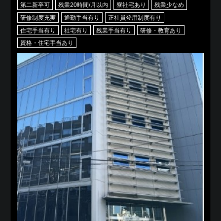
第二新卒可
残業20時間/月以内
寮社宅あり
残業少なめ
研修制度充実
通勤手当有り
正社員登用制度有り
住宅手当有り
社宅有り
残業手当有り
研修・教育あり
資格・住宅手当あり