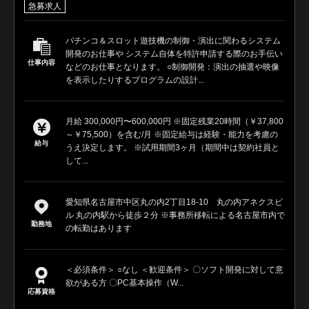
急募求人
パチンコ＆スロット遊技機の制御・演出に関わるシステム
開発のお仕事や システム自体を特許申請する際のお手伝い
仕事内容
などのお仕事となります。 ○制御開発：演出の抽選や映像
を表示したりするプログラムの設計...
月給 300,000円〜600,000円 ※固定残業20時間（￥37,800
～￥75,500）を含む/月 ※固定給与は経験・能力を考慮の
給与
うえ決定します。 ※試用期間3ヶ月（期間中は契約社員と
して...
愛知県名古屋市中区丸の内2丁目18-10 丸の内アネクスビ
ル 丸の内駅から徒歩２分 ※事務所移転による名古屋市内で
勤務地
の転勤はあります
＜必須条件＞ ○なし ＜歓迎条件＞ 〇ソフト開発に対して意
欲がある方 〇PC基本操作（W...
応募資格