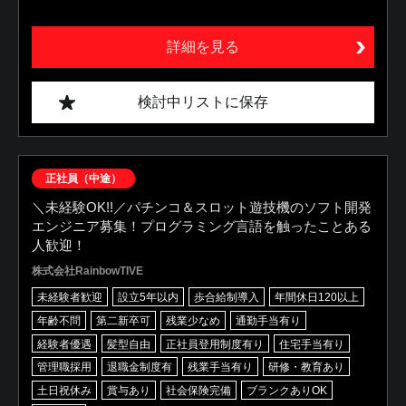
詳細を見る
検討中リストに保存
正社員（中途）
＼未経験OK!!／パチンコ＆スロット遊技機のソフト開発
エンジニア募集！プログラミング言語を触ったことある
人歓迎！
株式会社RainbowTIVE
未経験者歓迎
設立5年以内
歩合給制導入
年間休日120以上
年齢不問
第二新卒可
残業少なめ
通勤手当有り
経験者優遇
髪型自由
正社員登用制度有り
住宅手当有り
管理職採用
退職金制度有
残業手当有り
研修・教育あり
土日祝休み
賞与あり
社会保険完備
ブランクありOK