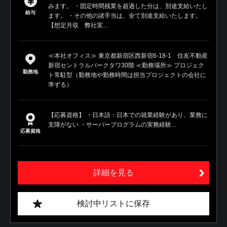
みます。 ・固定時間残業を超過した分は、別途支給いたし
給与
ます。 ・その他の諸手当は、全て別途支給いたします。
【想定月収 弊社実...
≪本社オフィス≫ 東京都新宿区西新宿6-18-1 住友不動産
新宿セントラルパークタワ30階 ≪勤務場所≫ プロジェク
勤務地
ト常駐型（勤務地や勤務時間は担当プロジェクトの会社に
準ずる）
【応募資格】 ・日本語：日本での就業経験があり、業務に
支障がない ・サーバープログラムの実務経験...
応募資格
詳細を見る
検討中リストに保存