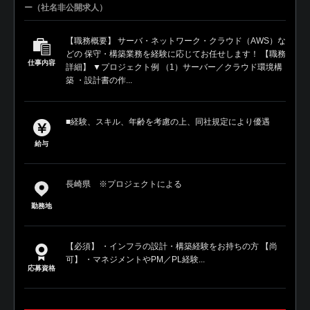
ー（社名非公開求人）
【職務概要】 サーバ・ネットワーク・クラウド（AWS）な
どの 保守・構築業務を経験に応じてお任せします！ 【職務
仕事内容
詳細】 ▼プロジェクト例 （1）サーバー／クラウド環境構
築 ・設計書の作...
■経験、スキル、年齢を考慮の上、同社規定により優遇
給与
長崎県 ※プロジェクトによる
勤務地
【必須】 ・インフラの設計・構築経験をお持ちの方 【尚
可】 ・マネジメントやPM／PL経験...
応募資格