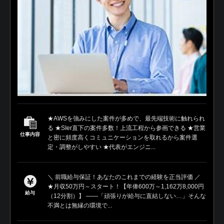
★AWSを強みにした案件が多めで、最先端技術に触れられ
る ★SIer直下の案件多数！上流工程から参画できる ★営業
仕事内容
と密に頻度高くコミュニケーションを取れるから案件選
定・調整がしやすい ★代表がエンジニ...
＼ 前職給与保証！あなたのこれまでの経験を正当評価 ／
★月収50万円～スタート！【年俸600万～1,162万8,000円
給与
（12分割）】 ――「頑張りが給与に直結しない…」そんな
不満とは無縁の環境で...