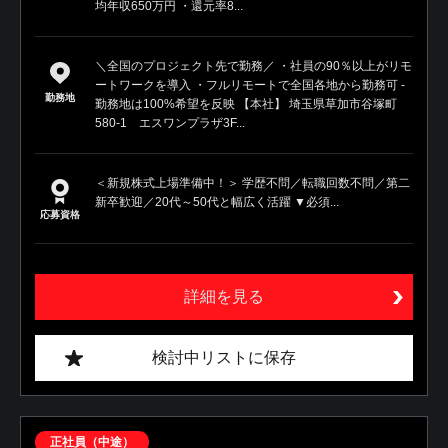
均年収650万円 ・還元率8...
＼全国のプロジェクト先で勤務／ ・社員の90％以上がリモ
ートワークを導入 ・フルリモートで全国各地から勤務可 ‐
勤務地
勤務地は100%希望を反映 【本社】 埼玉県草加市谷塚町
580-1 エスワンプラザ3F...
＜新規株式上場準備中！＞ 学歴不問／転職回数不問／第二
新卒歓迎／20代～50代と幅広く活躍 ▼必須...
応募資格
詳細を見る
検討中リストに保存
正社員（中途）