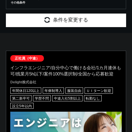
その他条件
条件を変更する
正社員（中途）
インフラエンジニア/自分中心で働ける会社/1カ月連休も
可/残業月5h以下/案件100%選択制/全国から応募歓迎
Delight株式会社
年間休日120以上
年俸制導入
服装自由
ＵＩターン歓迎
第二新卒可
学歴不問
中途入社5割以上
転勤なし
設立5年以内