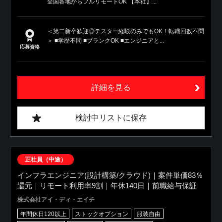
全国各地からフルリモートOK 【本社】...
＜第二新卒歓迎◎テスター経験のみでもOK！転職回数不問
＞ ■学歴不問 ■ブランクOK ■エンジニアと...
応募資格
詳細を見る
検討中リストに保存
正社員（中途）
インフラエンジニア(設計構築/クラウド)｜案件単価83％
還元｜リモート利用率9割｜年休140日｜前職給与保証
株式会社アイ・ディ・エイチ
年間休日120以上
ストックオプション
服装自由