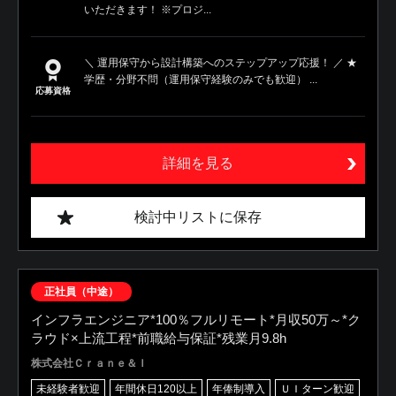
いただきます！ ※プロジ...
＼ 運用保守から設計構築へのステップアップ応援！ ／ ★
学歴・分野不問（運用保守経験のみでも歓迎） ...
応募資格
詳細を見る
検討中リストに保存
正社員（中途）
インフラエンジニア*100％フルリモート*月収50万～*ク
ラウド×上流工程*前職給与保証*残業月9.8h
株式会社Ｃｒａｎｅ＆Ｉ
未経験者歓迎
年間休日120以上
年俸制導入
ＵＩターン歓迎