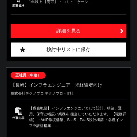
1年以上 【尚可】 ・コミュニケーシ...
応募資格
詳細を見る
検討中リストに保存
正社員（中途）
【長崎】インフラエンジニア ※経験者向け
株式会社テクノプロ テクノプロ・IT社
【職務概要】 インフラエンジニアとして設計、構築、運
用、保守と幅広い業務を 担当していただきます。 【職務詳
仕事内容
細】 ・VoIP環境構築、SaaS・PaaS設計構築 ・各種イン
フラ設計構築、...