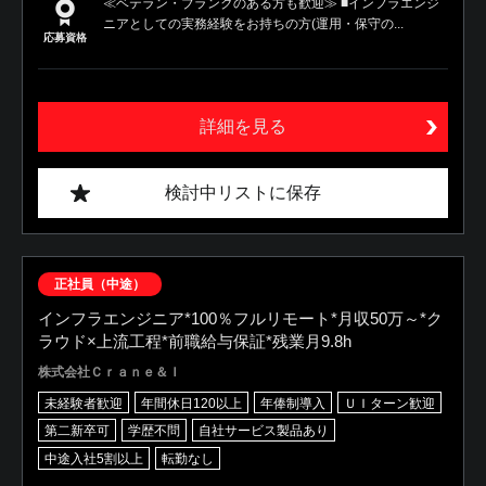
≪ベテラン・ブランクのある方も歓迎≫ ■インフラエンジ
ニアとしての実務経験をお持ちの方(運用・保守の...
応募資格
詳細を見る
検討中リストに保存
正社員（中途）
インフラエンジニア*100％フルリモート*月収50万～*ク
ラウド×上流工程*前職給与保証*残業月9.8h
株式会社Ｃｒａｎｅ＆Ｉ
未経験者歓迎
年間休日120以上
年俸制導入
ＵＩターン歓迎
第二新卒可
学歴不問
自社サービス製品あり
中途入社5割以上
転勤なし