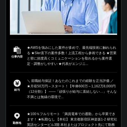
★AWSを強みにした案件が多めで、最先端技術に触れられ
る ★SIer直下の案件多数！上流工程から参画できる ★営業
仕事内容
と密に頻度高くコミュニケーションを取れるから案件選
定・調整がしやすい ★代表がエンジニ...
＼ 前職給与保証！あなたのこれまでの経験を正当評価 ／
★月収50万円～スタート！【年俸600万～1,162万8,000円
給与
（12分割）】 ――「頑張りが給与に直結しない…」そんな
不満とは無縁の環境で...
★100％フルリモート 「満員電車での通勤」から卒業でき
ます！ ★転勤なし 【本社】 東京都新宿区神楽坂1-2 研究社
勤務地
英語センタービル3階 本社またはプロジェクト先にて勤務