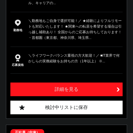
ル、キャリアの...
＼勤務地もご自身で選択可能！／ ★経験によりフルリモー
トも対応いたします！ ★関東への転居を希望する場合は引
勤務地
っ越し補助あり！ 全国からのご応募お待ちしております！
・首都圏（東京都、神奈川県、埼玉県...
＼ライフワークバランス重視の方大歓迎！／ ■IT業界で何
かしらの実務経験をお持ちの方（1年以上） ※...
応募資格
詳細を見る
検討中リストに保存
正社員（中途）