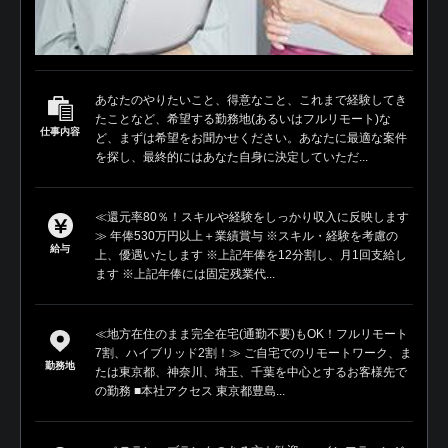
あなたのやりたいこと、得意なこと、これまで経験してき
たことなど、希望する勤務地(あるいはフルリモート)な
仕事内容
ど、まずは希望をお聞かせください。あなたに最適な案件
を探し、最終的にはあなた自身に決定していただ...
≪還元率80％！スキルや経験をしっかり収入に反映します
≫ 年俸530万円以上＋業績賞与 ※スキル・経験を考慮の
給与
上、優遇いたします ※上記年俸を12分割し、月1回支給し
ます ※上記年俸には固定残業代...
≪地方在住のまま完全在宅(通勤不要)もOK！フルリモート
7割、ハイブリッド2割！≫ ご自宅でのリモートワーク、ま
勤務地
たは東京都、神奈川、埼玉、千葉を中心とするお客様先で
の勤務 ■本社アクセス 東京都豊島...