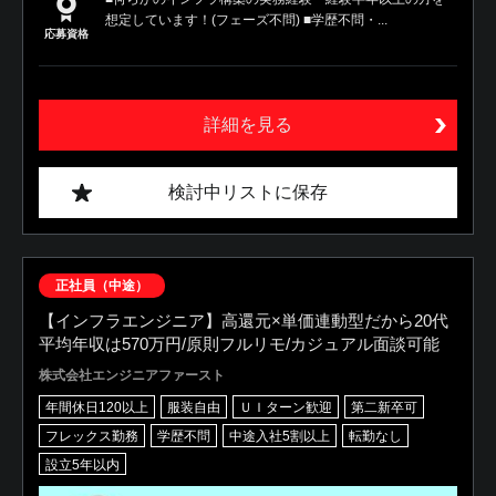
想定しています！(フェーズ不問) ■学歴不問・...
応募資格
詳細を見る
検討中リストに保存
正社員（中途）
【インフラエンジニア】高還元×単価連動型だから20代
平均年収は570万円/原則フルリモ/カジュアル面談可能
株式会社エンジニアファースト
年間休日120以上
服装自由
ＵＩターン歓迎
第二新卒可
フレックス勤務
学歴不問
中途入社5割以上
転勤なし
設立5年以内