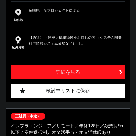
長崎県 ※プロジェクトによる
勤務地
【必須】 ・開発／構築経験をお持ちの方 （システム開発、
社内情報システム業務など） 【...
応募資格
詳細を見る
検討中リストに保存
正社員（中途）
インフラエンジニア／リモート／年休128日／残業月9h
以下／案件選択制／オタ活手当・オタ活休暇あり