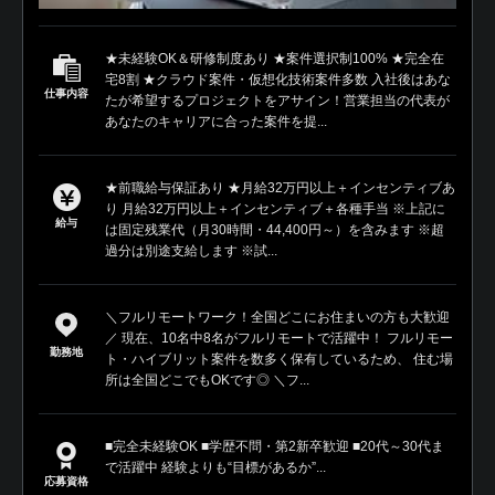
★未経験OK＆研修制度あり ★案件選択制100% ★完全在
宅8割 ★クラウド案件・仮想化技術案件多数 入社後はあな
仕事内容
たが希望するプロジェクトをアサイン！営業担当の代表が
あなたのキャリアに合った案件を提...
★前職給与保証あり ★月給32万円以上＋インセンティブあ
り 月給32万円以上＋インセンティブ＋各種手当 ※上記に
給与
は固定残業代（月30時間・44,400円～）を含みます ※超
過分は別途支給します ※試...
＼フルリモートワーク！全国どこにお住まいの方も大歓迎
／ 現在、10名中8名がフルリモートで活躍中！ フルリモー
勤務地
ト・ハイブリット案件を数多く保有しているため、 住む場
所は全国どこでもOKです◎ ＼フ...
■完全未経験OK ■学歴不問・第2新卒歓迎 ■20代～30代ま
で活躍中 経験よりも“目標があるか”...
応募資格