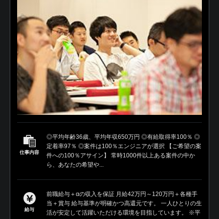
◎平均年齢36歳、平均年収650万円 ◎有給取得率100％ ◎
定着率97％ ◎案件は100％エンジニアが選択 【ご希望の案
仕事内容
件への100％アサイン】 常時1000件以上ある案件の中か
ら、あなたの希望や...
前職給与＋αの収入を保証 月給42万円～120万円＋各種手
当＋賞与 給与基準が明確かつ高還元です。 一人ひとりの生
給与
活が安定して活躍いただける環境を目指しています。 ※平