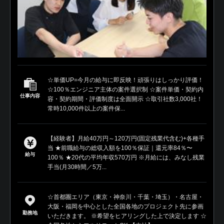
☆単価UP=今月の給与に即反映！頑張りはしっかり評価！
☆100％エンジニア主体の案件選択制 ☆案件単価・契約内
仕事内容
容・契約期間・評価制度は全面開示 ☆取引社数3,000社！
常時10,000件以上の案件保...
【経験者】月給40万円～120万円(固定残業代含む)+各種手
当 ★前職給与の総収入額を100％保証｜還元率84％〜
給与
100％ ★20代の平均年収570万円 ※月給には、みなし残業
手当(月30時間／5万...
☆首都圏エリア（東京・神奈川・千葉・埼玉）・名古屋・
大阪・福岡を中心とした全国各地のプロジェクト先に参画
勤務地
いただきます。 ※希望をヒアリングした上で決定します ☆