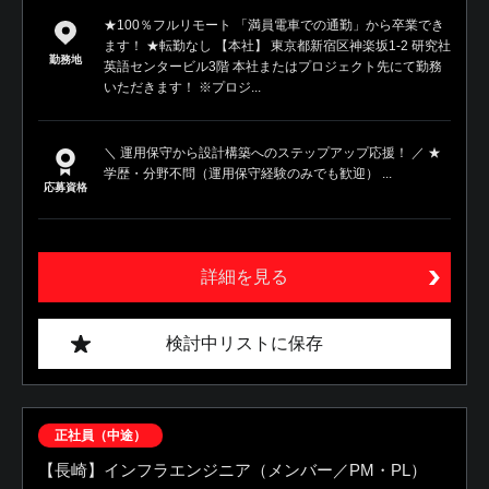
★100％フルリモート 「満員電車での通勤」から卒業でき
ます！ ★転勤なし 【本社】 東京都新宿区神楽坂1-2 研究社
勤務地
英語センタービル3階 本社またはプロジェクト先にて勤務
いただきます！ ※プロジ...
＼ 運用保守から設計構築へのステップアップ応援！ ／ ★
学歴・分野不問（運用保守経験のみでも歓迎） ...
応募資格
詳細を見る
検討中リストに保存
正社員（中途）
【長崎】インフラエンジニア（メンバー／PM・PL）