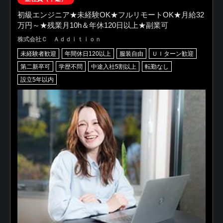
初級エンジニア★未経験OK★フルリモートOK★月給32
万円～★残業月10h＆年休120日以上★副業可
株式会社Ｃ Ａｄｄｉｔｉｏｎ
未経験者歓迎
年間休日120以上
服装自由
ＵＩターン歓迎
第二新卒可
学歴不問
中途入社5割以上
転勤なし
設立5年以内