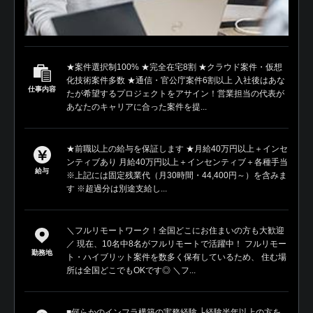
★案件選択制100% ★完全在宅8割 ★クラウド案件・仮想
化技術案件多数 ★通信・官公庁案件6割以上 入社後はあな
仕事内容
たが希望するプロジェクトをアサイン！営業担当の代表が
あなたのキャリアに合った案件を提...
★前職以上の給与を保証します ★月給40万円以上＋インセ
ンティブあり 月給40万円以上＋インセンティブ＋各種手当
給与
※上記には固定残業代（月30時間・44,400円～）を含みま
す ※超過分は別途支給し...
＼フルリモートワーク！全国どこにお住まいの方も大歓迎
／ 現在、10名中8名がフルリモートで活躍中！ フルリモー
勤務地
ト・ハイブリット案件を数多く保有しているため、 住む場
所は全国どこでもOKです◎ ＼フ...
■何らかのインフラ構築の実務経験 └経験半年以上の方を