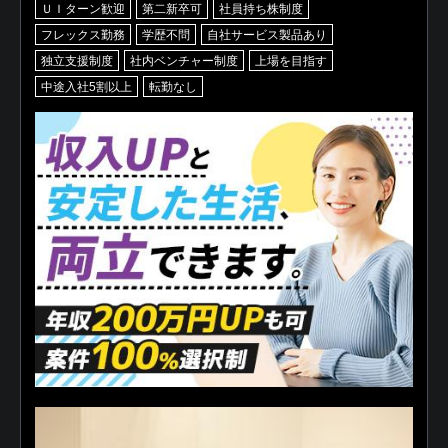
ＵＩターン歓迎
第二新卒可
社員持ち株制度
フレックス勤務
学歴不問
自社サービス製品あり
独立支援制度
社内ベンチャー制度
上場を目指す
中途入社5割以上
転勤なし