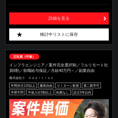
詳細を見る
検討中リストに保存
正社員（中途）
インフラエンジニア／案件完全選択制／フルリモート社
員8割／前職給与保証／月給40万円～／副業自由
株式会社Ｃ Ａｄｄｉｔｉｏｎ
年間休日120以上
服装自由
ＵＩターン歓迎
第二新卒可
学歴不問
中途入社5割以上
転勤なし
設立5年以内