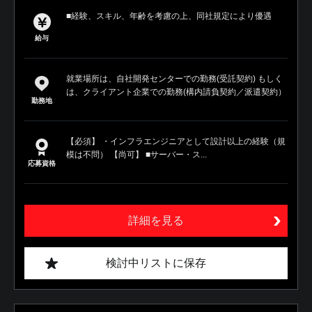
■経験、スキル、年齢を考慮の上、同社規定により優遇
給与
就業場所は、自社開発センターでの勤務(受託契約) もしく
は、クライアント企業での勤務(構内請負契約／派遣契約）
勤務地
【必須】 ・インフラエンジニアとして設計以上の経験（規
模は不問） 【尚可】 ■サーバー・ス...
応募資格
詳細を見る
検討中リストに保存