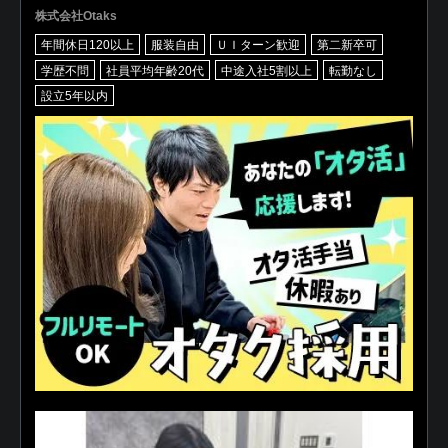
株式会社Otaks
年間休日120以上
服装自由
ＵＩターン歓迎
第二新卒可
学歴不問
社員平均年齢20代
中途入社5割以上
転勤なし
設立5年以内