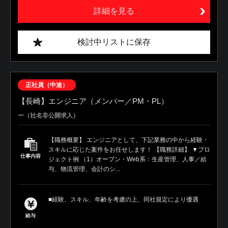
詳細を見る
検討中リストに保存
正社員（中途）
【長崎】エンジニア（メンバー／PM・PL）
ー（社名非公開求人）
【職務概要】 エンジニアとして、下記業務の中から経験・
スキルに応じた案件をお任せします！ 【職務詳細】 ▼プロ
仕事内容
ジェクト例 （1）オープン・Web系：生産管理、人事／給
与、物流管理、会計のシ...
■経験、スキル、年齢を考慮の上、同社規定により優遇
給与