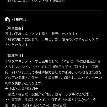
【静岡】工場マネジメント職（御殿場市）
仕事内容
【職務概要】
同社の工場マネジメント職をご担当いただきます。
※経験や能力に応じて、工場長、副工場長のいずれかからスター
トいただきます。
【職務詳細】
工場をマネジメントする立場として、4M管理、特には生産設備
と人財マネジメントを中心に工場運営を担って頂きます。工場
長、副工場長として本社や協力会社との渉外、その他管理業務な
ど幅広い業務をお任せし、生産現場への落としこみやメンバーの
統率を実践いただきます。
★具体的な業務詳細★
・製造工程管理、設備業者対応、設備トラブルの恒久対策
・生産管理、生産計画立案、生産性向上の取り組み(分析、企
画、実行)、品質向上のための工程の管理