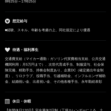
8時25分～17時25分
想定給与
■経験、スキル、年齢を考慮の上、同社規定により優遇
待遇・福利厚生
交通費支給（マイカー通勤：ガソリン代実費相当支給、公共交通
機関利用：月5万円まで）、次世代育成手当、制服貸与、社会保
険完備、精勤手当、持株会制度あり、企業DC（確定拠出年金制
度）、リロクラブ、役職手当、引越補助金、インフルエンザ補助
金、結婚祝い金、出産祝い金、その他各種手当、永年勤続表彰
休日・休暇
【年間休日120日】完全週休2日制（工場カレンダーによる、土