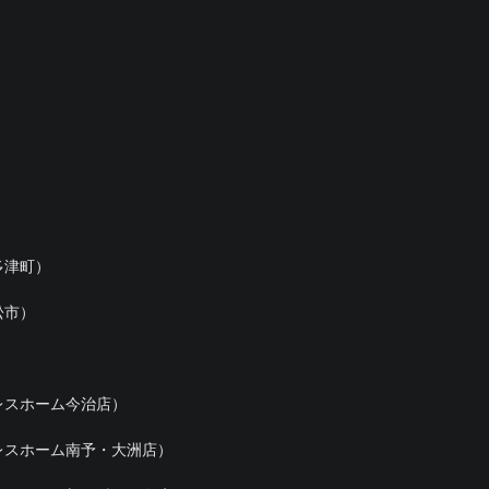
多津町）
松市）
レスホーム今治店）
レスホーム南予・大洲店）