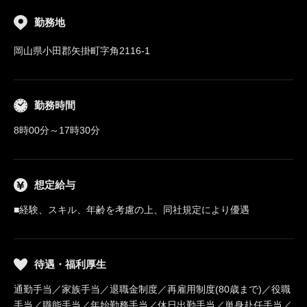
勤務地
岡山県小田郡矢掛町字角2116-1
勤務時間
8時00分～17時30分
想定給与
■経験、スキル、年齢を考慮の上、同社規定により優遇
待遇・福利厚生
通勤手当／家族手当／退職金制度／再雇用制度(80歳まで)／役職
手当／職能手当／年始勤務手当／休日出勤手当／単身赴任手当／