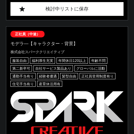
検討中リストに保存
正社員（中途）
モデラ―【キャラクター・背景】
株式会社スパーククリエイティブ
服装自由
福利厚生充実
年間休日120以上
年齢不問
第二新卒可
自社サービス製品あり
グローバルに活動
通勤手当有り
経験者優遇
髪型自由
正社員登用制度有り
住宅手当有り
産育休活用有