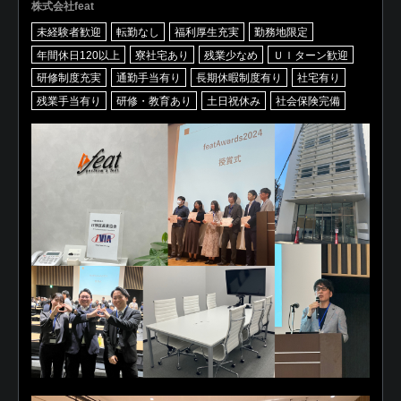
株式会社feat
未経験者歓迎
転勤なし
福利厚生充実
勤務地限定
年間休日120以上
寮社宅あり
残業少なめ
ＵＩターン歓迎
研修制度充実
通勤手当有り
長期休暇制度有り
社宅有り
残業手当有り
研修・教育あり
土日祝休み
社会保険完備