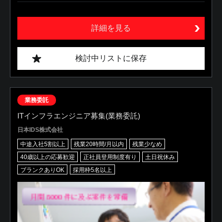
詳細を見る
検討中リストに保存
業務委託
ITインフラエンジニア募集(業務委託)
日本IDS株式会社
中途入社5割以上
残業20時間/月以内
残業少なめ
40歳以上の応募歓迎
正社員登用制度有り
土日祝休み
ブランクありOK
採用枠5名以上