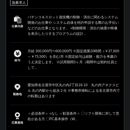
急募求人
パチンコ＆スロット遊技機の制御・演出に関わるシステム
開発のお仕事や システム自体を特許申請する際のお手伝い
仕事内容
などのお仕事となります。 ○制御開発：演出の抽選や映像
を表示したりするプログラムの設計...
月給 300,000円〜600,000円 ※固定残業20時間（￥37,800
～￥75,500）を含む/月 ※固定給与は経験・能力を考慮の
給与
うえ決定します。 ※試用期間3ヶ月（期間中は契約社員と
して...
愛知県名古屋市中区丸の内2丁目18-10 丸の内アネクスビ
ル 丸の内駅から徒歩２分 ※事務所移転による名古屋市内で
勤務地
の転勤はあります
＜必須条件＞ ○なし ＜歓迎条件＞ 〇ソフト開発に対して意
欲がある方 〇PC基本操作（W...
応募資格