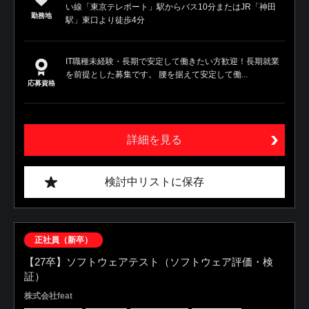
い線「東京テレポート」駅からバス10分またはJR「神田
勤務地
駅」東口より徒歩4分
IT職種未経験・長期で安定して働きたい方歓迎！長期就業
を前提とした募集です。 腰を据えて安定して働...
応募資格
詳細を見る
検討中リストに保存
正社員（新卒）
【27卒】ソフトウェアテスト（ソフトウェア評価・検
証）
株式会社feat