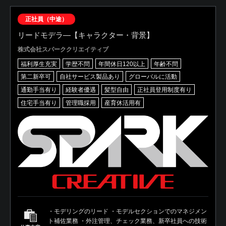
正社員（中途）
リードモデラ―【キャラクター・背景】
株式会社スパーククリエイティブ
福利厚生充実
学歴不問
年間休日120以上
年齢不問
第二新卒可
自社サービス製品あり
グローバルに活動
通勤手当有り
経験者優遇
髪型自由
正社員登用制度有り
住宅手当有り
管理職採用
産育休活用有
・モデリングのリード ・モデルセクションでのマネジメン
ト補佐業務 ・外注管理、チェック業務、新卒社員への技術