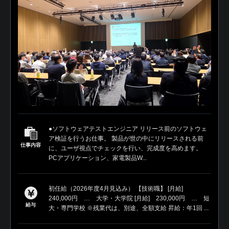
●ソフトウェアテストエンジニア リリース前のソフトウェ
ア検証を行うお仕事。 製品が世の中にリリースされる前
仕事内容
に、ユーザ視点でチェックを行い、完成度を高めます。
PCアプリケーション、家電製品W...
初任給（2026年度4月見込み） 【技術職】 [月給]
240,000円 … 大学・大学院 [月給] 230,000円 … 短
給与
大・専門学校 ※残業代は、別途、全額支給 昇給：年1回 ...