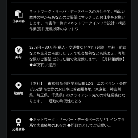
ネットワーク・サーバ・データベースのお仕事で、幅広い
案件の中からあなたのご要望にマッチしたお仕事をお願い
仕事内容
します。 ☆案件一例☆ ○ネットワークインフラ設計・構築
作業(要件定義以降のネットワ...
32万円～80万円(税込・交通費など含む) 経験・年齢・前給
などを充分に考慮したうえで社会情勢なども踏まえ、可能
給与
な限りご要望に沿った額で決定致します。 【月額報酬例】
◆40万円／運用・...
【本社】 東京都 新宿区早稲田町12-3 エスペラント会館
ビル2階 ※実際のお仕事は首都圏各地（東京都、神奈川
勤務地
県、埼玉県、千葉県）のクライアント先での常駐業務にな
ります。 通勤の利便性などを...
◆ネットワーク・サーバー・データベースなどITインフラ
系で実務経験のある方 ◆即戦力としてご活躍い...
応募資格