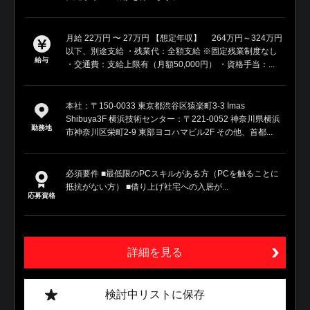
月給 22万円 〜 27万円 【想定年収】 264万円～324万円
以下、別途支給 ・残業代：全額支給 ※固定残業制度なし
給与
・交通費：支給上限有（月額50,000円） ・資格手当：...
本社：〒150-0033 東京都渋谷区猿楽町3-3 Imas
Shibuya3F 横浜技術センター：〒221-0052 神奈川県横浜
勤務地
市神奈川区栄町2-9 東部ヨコハマビル2F その他、首都...
必須要件 ■最低限のPCスキルがある方（PCを触ることに
抵抗がない方） ■借り上げ社宅への入居が...
応募資格
詳細を見る
検討中リストに保存