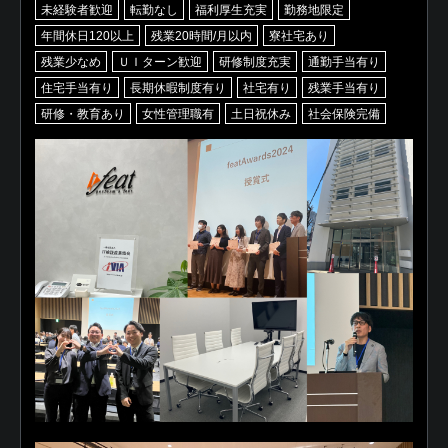
未経験者歓迎
転勤なし
福利厚生充実
勤務地限定
年間休日120以上
残業20時間/月以内
寮社宅あり
残業少なめ
ＵＩターン歓迎
研修制度充実
通勤手当有り
住宅手当有り
長期休暇制度有り
社宅有り
残業手当有り
研修・教育あり
女性管理職有
土日祝休み
社会保険完備