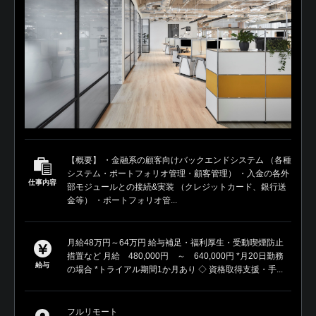
【概要】 ・金融系の顧客向けバックエンドシステム （各種
システム・ポートフォリオ管理・顧客管理） ・入金の各外
仕事内容
部モジュールとの接続&実装 （クレジットカード、銀行送
金等） ・ポートフォリオ管...
月給48万円～64万円 給与補足・福利厚生・受動喫煙防止
措置など 月給 480,000円 ～ 640,000円 *月20日勤務
給与
の場合 *トライアル期間1か月あり ◇ 資格取得支援・手...
フルリモート