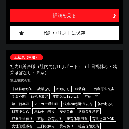
詳細を見る
検討中リストに保存
正社員（中途）
社内IT総合職（社内向けITサポート）（土日祝休み・残
業ほぼなし・東京）
第工株式会社
未経験者歓迎
残業なし
転勤なし
服装自由
福利厚生充実
学歴不問
勤務地限定
年間休日120以上
年齢不問
第二新卒可
マイカー通勤可
残業20時間/月以内
寮社宅あり
残業少なめ
通勤手当有り
髪型自由
退職金制度有
残業手当有り
研修・教育あり
産育休活用有
育児と両立OK
女性管理職有
土日祝休み
賞与あり
社会保険完備