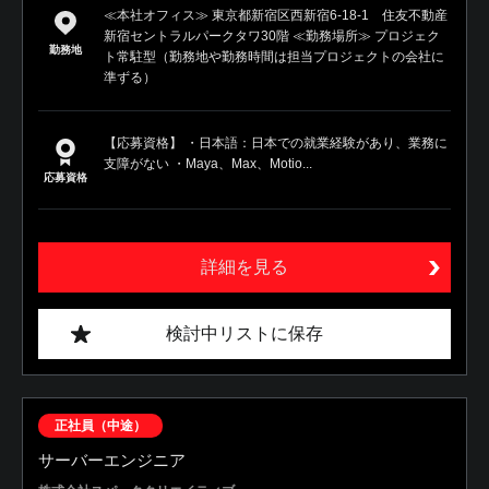
≪本社オフィス≫ 東京都新宿区西新宿6-18-1 住友不動産
新宿セントラルパークタワ30階 ≪勤務場所≫ プロジェク
勤務地
ト常駐型（勤務地や勤務時間は担当プロジェクトの会社に
準ずる）
【応募資格】 ・日本語：日本での就業経験があり、業務に
支障がない ・Maya、Max、Motio...
応募資格
詳細を見る
検討中リストに保存
正社員（中途）
サーバーエンジニア