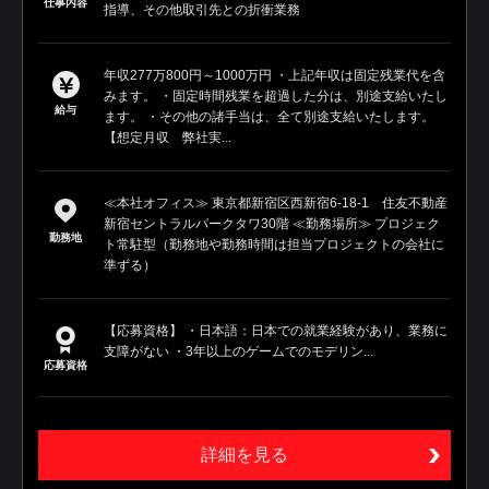
仕事内容
指導、その他取引先との折衝業務
年収277万800円～1000万円 ・上記年収は固定残業代を含
みます。 ・固定時間残業を超過した分は、別途支給いたし
給与
ます。 ・その他の諸手当は、全て別途支給いたします。
【想定月収 弊社実...
≪本社オフィス≫ 東京都新宿区西新宿6-18-1 住友不動産
新宿セントラルパークタワ30階 ≪勤務場所≫ プロジェク
勤務地
ト常駐型（勤務地や勤務時間は担当プロジェクトの会社に
準ずる）
【応募資格】 ・日本語：日本での就業経験があり、業務に
支障がない ・3年以上のゲームでのモデリン...
応募資格
詳細を見る