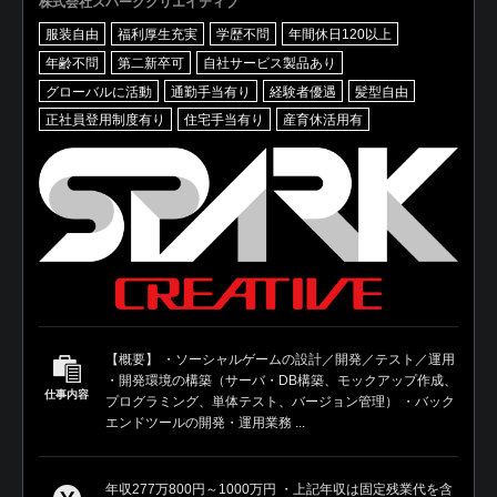
株式会社スパーククリエイティブ
服装自由
福利厚生充実
学歴不問
年間休日120以上
年齢不問
第二新卒可
自社サービス製品あり
グローバルに活動
通勤手当有り
経験者優遇
髪型自由
正社員登用制度有り
住宅手当有り
産育休活用有
【概要】 ・ソーシャルゲームの設計／開発／テスト／運用
・開発環境の構築（サーバ・DB構築、モックアップ作成、
仕事内容
プログラミング、単体テスト、バージョン管理） ・バック
エンドツールの開発・運用業務 ...
年収277万800円～1000万円 ・上記年収は固定残業代を含