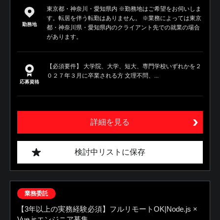
東京都・神奈川・愛知県内 ※勤務地はご希望をお伺いしま
す。転居を伴う転勤はありません。 ※業務によっては東京
勤務地
都・神奈川県・愛知県内のクライアント先での就業の場合
があります。
【必須要件】 大学院、大学、短大、専門学校いずれかを２
０２７年３月に卒業される方 文理不問、...
応募資格
詳細を見る
検討中リストに保存
業務委託
【3年以上の実務経験必須】フルリモートOK|Node.js ×
Vue.jsエンジニア募集