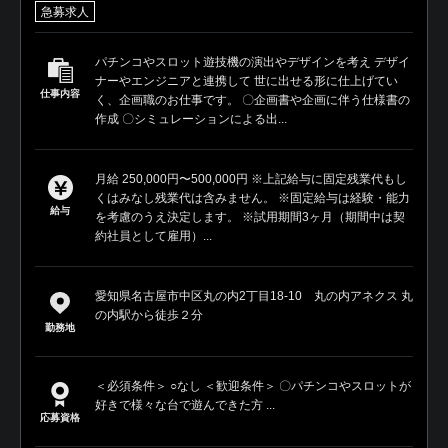
急募求人
パチンコやスロット遊技機の演出やデザインを考え デザイ
ナーやエンジニアと連携して 世に出せる形に仕上げてい
仕事内容
く、企画職のお仕事です。 〇企画書や企画に伴う仕様書の
作成 〇シミュレーションによる出...
月給 250,000円〜500,000円 ※上記給与に固定残業代もし
くはみなし残業代は含みません。 ※固定給与は経験・能力
給与
を考慮のうえ決定します。 ※試用期間3ヶ月（期間中は契
約社員として雇用）...
愛知県名古屋市中区丸の内2丁目18-10 丸の内アネクス 丸
の内駅から徒歩２分
勤務地
＜必須条件＞ ○なし ＜歓迎条件＞ 〇パチンコやスロットが
好きで様々な台で遊んできた方 ...
応募資格