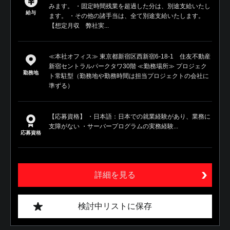
みます。 ・固定時間残業を超過した分は、別途支給いたし
給与
ます。 ・その他の諸手当は、全て別途支給いたします。
【想定月収 弊社実...
≪本社オフィス≫ 東京都新宿区西新宿6-18-1 住友不動産
新宿セントラルパークタワ30階 ≪勤務場所≫ プロジェク
勤務地
ト常駐型（勤務地や勤務時間は担当プロジェクトの会社に
準ずる）
【応募資格】 ・日本語：日本での就業経験があり、業務に
支障がない ・サーバープログラムの実務経験...
応募資格
詳細を見る
検討中リストに保存