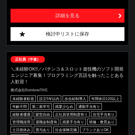
詳細を見る
検討中リストに保存
正社員（中途）
＼未経験OK!!／パチンコ＆スロット遊技機のソフト開発
エンジニア募集！プログラミング言語を触ったことある
人歓迎！
株式会社RainbowTIVE
未経験者歓迎
設立5年以内
歩合給制導入
年間休日120以上
年齢不問
第二新卒可
残業少なめ
通勤手当有り
経験者優遇
髪型自由
正社員登用制度有り
住宅手当有り
管理職採用
退職金制度有
残業手当有り
研修・教育あり
土日祝休み
賞与あり
社会保険完備
ブランクありOK