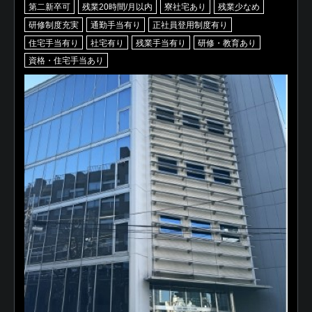
第二新卒可
残業20時間/月以内
寮社宅あり
残業少なめ
研修制度充実
通勤手当有り
正社員登用制度有り
住宅手当有り
社宅有り
残業手当有り
研修・教育あり
資格・住宅手当あり