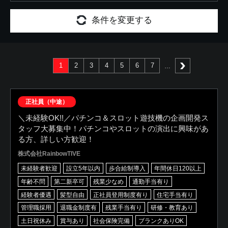
条件を変更する
1
2
3
4
5
6
7
次へ
正社員（中途）
＼未経験OK!!／パチンコ＆スロット遊技機の企画開発ス
タッフ大募集中！パチンコやスロットの演出に興味があ
る方、詳しい方歓迎！
株式会社RainbowTIVE
未経験者歓迎
設立5年以内
歩合給制導入
年間休日120以上
年齢不問
第二新卒可
残業少なめ
通勤手当有り
経験者優遇
髪型自由
正社員登用制度有り
住宅手当有り
管理職採用
退職金制度有
残業手当有り
研修・教育あり
土日祝休み
賞与あり
社会保険完備
ブランクありOK