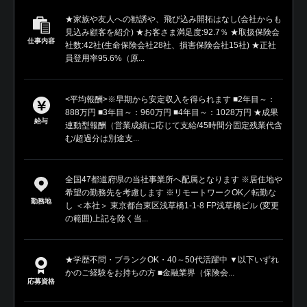
★家族や友人への勧誘や、飛び込み開拓はなし(会社からも
見込み顧客を紹介) ★お客さま満足度:92.7％ ★取扱保険会
仕事内容
社数:42社(生命保険会社28社、損害保険会社15社) ★正社
員登用率95.6%（原...
<平均報酬>※早期から安定収入を得られます ■2年目～：
888万円 ■3年目～：960万円 ■4年目～：1028万円 ★成果
給与
連動型報酬（営業成績に応じて支給/45時間分固定残業代含
む/超過分は別途支...
全国47都道府県の当社事業所へ配属となります ※居住地や
希望の勤務先を考慮します ※リモートワークOK／転勤な
勤務地
し ＜本社＞ 東京都台東区浅草橋1-1-8 FP浅草橋ビル (変更
の範囲)上記を除く当...
★学歴不問・ブランクOK・40～50代活躍中 ▼以下いずれ
かのご経験をお持ちの方 ■金融業界（保険会...
応募資格