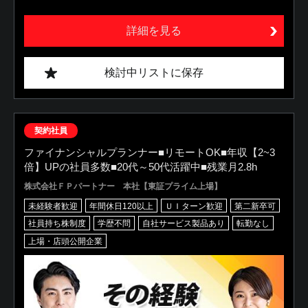
詳細を見る
検討中リストに保存
契約社員
ファイナンシャルプランナー■リモートOK■年収【2~3
倍】UPの社員多数■20代～50代活躍中■残業月2.8h
株式会社ＦＰパートナー 本社【東証プライム上場】
未経験者歓迎
年間休日120以上
ＵＩターン歓迎
第二新卒可
社員持ち株制度
学歴不問
自社サービス製品あり
転勤なし
上場・店頭公開企業