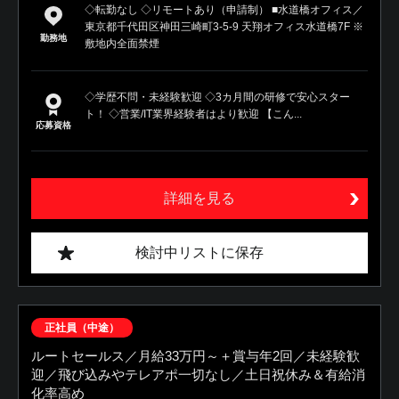
◇転勤なし ◇リモートあり（申請制） ■水道橋オフィス／
東京都千代田区神田三崎町3-5-9 天翔オフィス水道橋7F ※
勤務地
敷地内全面禁煙
◇学歴不問・未経験歓迎 ◇3カ月間の研修で安心スター
ト！ ◇営業/IT業界経験者はより歓迎 【こん...
応募資格
詳細を見る
検討中リストに保存
正社員（中途）
ルートセールス／月給33万円～＋賞与年2回／未経験歓
迎／飛び込みやテレアポ一切なし／土日祝休み＆有給消
化率高め