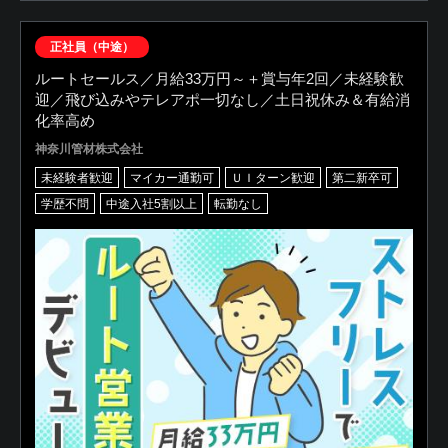
正社員（中途）
ルートセールス／月給33万円～＋賞与年2回／未経験歓
迎／飛び込みやテレアポ一切なし／土日祝休み＆有給消
化率高め
神奈川管材株式会社
未経験者歓迎
マイカー通勤可
ＵＩターン歓迎
第二新卒可
学歴不問
中途入社5割以上
転勤なし