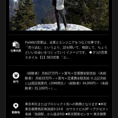
Funkitの営業は、企業とエンジニアをつなぐ仕事です。
「売り込む」というより、話を聞いて、相談して、ちょう
仕事内容
どいい出会いをつくっていくイメージです。 ◆ 3つの営業
スタイル 【1】SES営業 「エ...
《経験者》 月給27万円～＋賞与＋交通費全額支給 《未経
験者》 月給23万円～＋賞与＋交通費全額支給 ※上記月給
給与
には固定残業代（20時間分／《経験者》34,000円～《未経
験者》31,100円～）...
東京本社またはプロジェクト先への勤務となります ■本社
東京都豊島区南池袋3-13-8 ホウエイビル9F ＜アクセス＞
勤務地
各線「池袋駅」から徒歩5分 ■東京開発センター 東京都豊