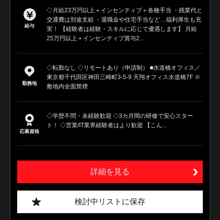
◇月給23万円以上＋インセンティブ＋各種手当 ・残業代と
交通費は別途支給 ・退職金や住宅手当など…福利厚生も充
給与
実！ 【経験者は経験・スキルに応じて優遇します】 月給
25万円以上＋インセンティブ賞与2...
◇転勤なし ◇リモートあり（申請制） ■水道橋オフィス／
東京都千代田区神田三崎町3-5-9 天翔オフィス水道橋7F ※
勤務地
敷地内全面禁煙
◇学歴不問・未経験歓迎 ◇3カ月間の研修で安心スター
ト！ ◇営業/IT業界経験者はより歓迎 【こん...
応募資格
詳細を見る
検討中リストに保存