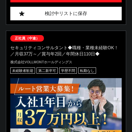
検討中リストに保存
正社員（中途）
セキュリティコンサルタント◆職種・業種未経験OK！
／月収37万～／賞与年2回／年間休日110日◆
株式会社VOLLMONTホールディングス
未経験者歓迎
第二新卒可
学歴不問
転勤なし