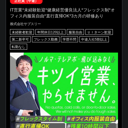
正社員（中途）
IT営業*未経験歓迎*健康経営優良法⼈*フレックス制*オ
フィス内服装自由*直行直帰OK*3カ月の研修あり
株式会社サブスリー
未経験者歓迎
年間休日120以上
服装自由
ＵＩターン歓迎
第二新卒可
フレックス勤務
学歴不問
中途入社5割以上
転勤なし