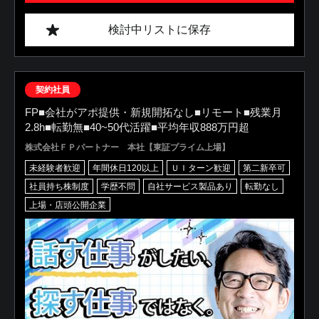
検討中リストに保存
契約社員
FP■会社がアポ提供・新規開拓なし■リモート■残業月
2.8h■転勤無■40~50代活躍■平均年収888万円超
株式会社ＦＰパートナー 本社【東証プライム上場】
未経験者歓迎
年間休日120以上
ＵＩターン歓迎
第二新卒可
社員持ち株制度
学歴不問
自社サービス製品あり
転勤なし
上場・店頭公開企業