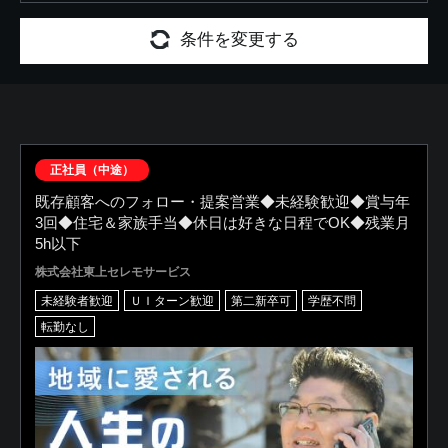
条件を変更する
正社員（中途）
既存顧客へのフォロー・提案営業◆未経験歓迎◆賞与年
3回◆住宅＆家族手当◆休日は好きな日程でOK◆残業月
5h以下
株式会社東上セレモサービス
未経験者歓迎
ＵＩターン歓迎
第二新卒可
学歴不問
転勤なし