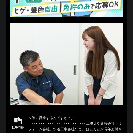
＼誰に営業するんですか？／
‥‥‥‥‥‥‥‥‥‥‥‥‥‥‥‥ 工務店や建設会社、リ
仕事内容
フォーム会社、水道工事会社など。 ほとんどが長年お付き