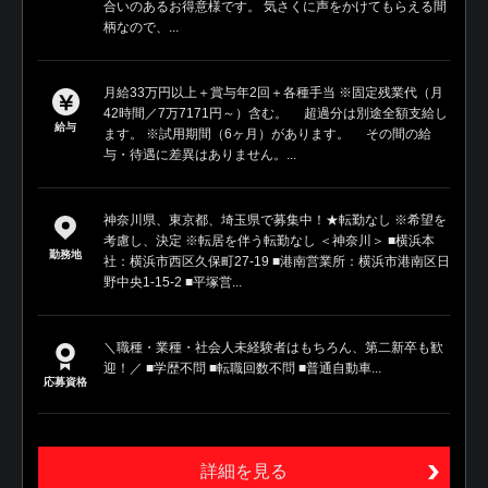
合いのあるお得意様です。 気さくに声をかけてもらえる間
柄なので、...
月給33万円以上＋賞与年2回＋各種手当 ※固定残業代（月
42時間／7万7171円～）含む。 超過分は別途全額支給し
給与
ます。 ※試用期間（6ヶ月）があります。 その間の給
与・待遇に差異はありません。...
神奈川県、東京都、埼玉県で募集中！★転勤なし ※希望を
考慮し、決定 ※転居を伴う転勤なし ＜神奈川＞ ■横浜本
勤務地
社：横浜市西区久保町27-19 ■港南営業所：横浜市港南区日
野中央1-15-2 ■平塚営...
＼職種・業種・社会人未経験者はもちろん、第二新卒も歓
迎！／ ■学歴不問 ■転職回数不問 ■普通自動車...
応募資格
詳細を見る