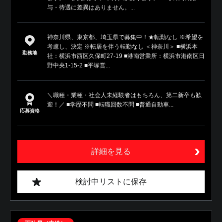
与・待遇に差異はありません。...
神奈川県、東京都、埼玉県で募集中！★転勤なし ※希望を
考慮し、決定 ※転居を伴う転勤なし ＜神奈川＞ ■横浜本
勤務地
社：横浜市西区久保町27-19 ■港南営業所：横浜市港南区日
野中央1-15-2 ■平塚営...
＼職種・業種・社会人未経験者はもちろん、第二新卒も歓
迎！／ ■学歴不問 ■転職回数不問 ■普通自動車...
応募資格
詳細を見る
検討中リストに保存