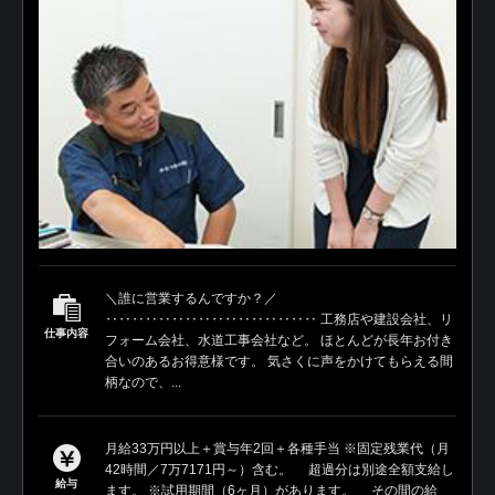
＼誰に営業するんですか？／
‥‥‥‥‥‥‥‥‥‥‥‥‥‥‥‥ 工務店や建設会社、リ
仕事内容
フォーム会社、水道工事会社など。 ほとんどが長年お付き
合いのあるお得意様です。 気さくに声をかけてもらえる間
柄なので、...
月給33万円以上＋賞与年2回＋各種手当 ※固定残業代（月
42時間／7万7171円～）含む。 超過分は別途全額支給し
給与
ます。 ※試用期間（6ヶ月）があります。 その間の給