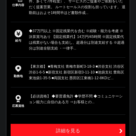
件、多くて7件程度）、 サービスのご提案やご依頼をいた
仕事内容
だく提案営業。 ルートセールスの役割も担っています。 退
勤前はおよそ1時間半ほど書類作成...
◆37万円以上 ※固定残業代を含む ※経験・能力を考慮 ※
決算賞与あり 【固定残業代】14万円/45時間 ※固定残業代
給与
は残業がない場合も支給し、超過分は別途支給する ※超過
分は別途全額支給 ・一律手...
【東京都】 ■青梅支社 青梅市新町3-18-3 ■渋谷支社 渋谷区
渋谷1-6-5 ■新宿支社 新宿区新宿3-11-10 ■池袋支社 豊島区
勤務地
東池袋1-35-5 ■両国支社 墨田区江東橋1-12-8KDビ...
【必須資格】 ◆要普通免許 ◆学歴不問 ◆コミュニケーシ
ョン能力に自信のある方 ⇒お客様との...
応募資格
詳細を見る