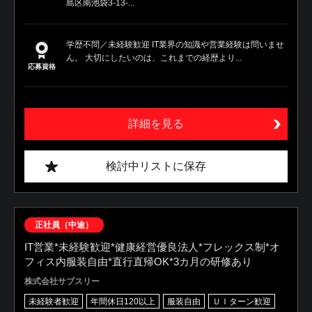
島区南池袋3-13-...
学歴不問／未経験歓迎 IT業界の知識や営業経験は問いませ
ん。 大切にしたいのは、これまでの経歴より...
応募資格
詳細を見る
検討中リストに保存
正社員（中途）
IT営業*未経験歓迎*健康経営優良法⼈*フレックス制*オ
フィス内服装自由*直行直帰OK*3カ月の研修あり
株式会社サブスリー
未経験者歓迎
年間休日120以上
服装自由
ＵＩターン歓迎