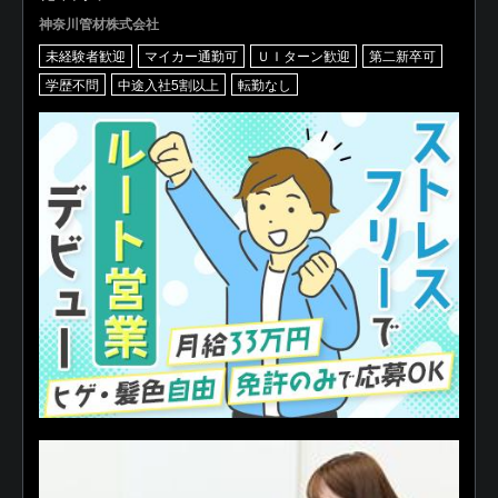
神奈川管材株式会社
未経験者歓迎
マイカー通勤可
ＵＩターン歓迎
第二新卒可
学歴不問
中途入社5割以上
転勤なし