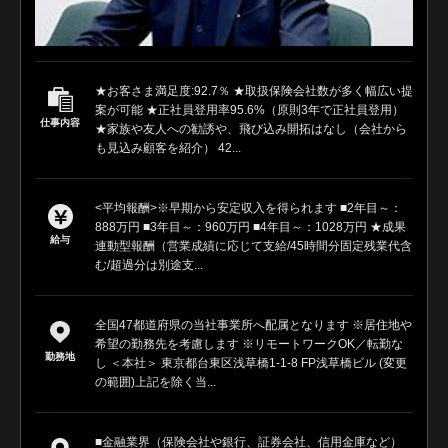
★お客さま満足度:92.7％ ★取扱保険会社数が多く幅広い提
案が可能 ★正社員登用率95.6%（原則3年で正社員登用）
仕事内容
★家族や友人への勧誘や、飛び込み開拓はなし（会社から
も見込み顧客を紹介） 42...
<平均報酬>※早期から安定収入を得られます ■2年目～：
888万円 ■3年目～：960万円 ■4年目～：1028万円 ★成果
給与
連動型報酬（営業成績に応じて支給/45時間分固定残業代含
む/超過分は別途支...
全国47都道府県の当社事業所へ配属となります ※居住地や
希望の勤務先を考慮します ※リモートワークOK／転勤な
勤務地
し ＜本社＞ 東京都台東区浅草橋1-1-8 FP浅草橋ビル (変更
の範囲)上記を除く当...
■金融業界（保険会社や銀行、証券会社、信用金庫など）