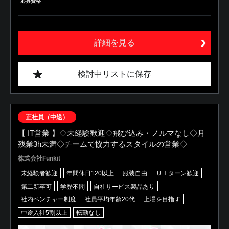
応募資格
詳細を見る
検討中リストに保存
正社員（中途）
【 IT営業 】◇未経験歓迎◇飛び込み・ノルマなし◇月
残業3h未満◇チームで協力するスタイルの営業◇
株式会社Funkit
未経験者歓迎
年間休日120以上
服装自由
ＵＩターン歓迎
第二新卒可
学歴不問
自社サービス製品あり
社内ベンチャー制度
社員平均年齢20代
上場を目指す
中途入社5割以上
転勤なし