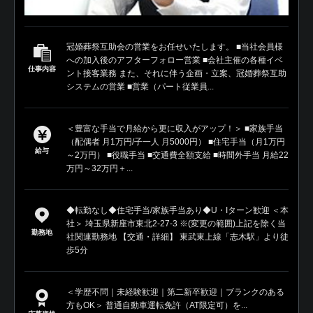
冠婚葬祭互助会の営業をお任せいたします。 ■当社会員様
への加入後のアフターフォロー営業 ■会社主催の各種イベ
仕事内容
ント接客業務 また、それに伴う企画・立案、冠婚葬祭互助
システムの営業 ■営業（パート従業員...
＜豊富な手当で月給から更に収入がアップ！＞ ■家族手当
（配偶者 月1万円/子一人 月5000円） ■住宅手当（月1万円
給与
～2万円） ■役職手当 ■交通費全額支給 ■時間外手当 月給22
万円～32万円＋...
◆転勤なし◆住宅手当/家族手当あり◆U・Iターン歓迎 ＜本
社＞ 埼玉県新座市東北2-27-3 ※(変更の範囲)上記を除く当
勤務地
社関連勤務地 【交通・詳細】 東武東上線「志木駅」より徒
歩5分
＜学歴不問｜未経験歓迎｜第二新卒歓迎｜ブランクのある
方もOK＞ 普通自動車運転免許（AT限定可）を...