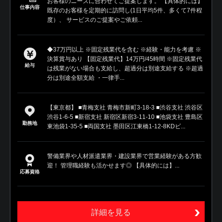
お客様のニーズに合わせてご提案します。 【具体的には】
仕事内容
既存のお客様を定期的に訪問し(1日平均5件、多くて7件程
度）、 サービスのご提案やご依頼...
◆37万円以上 ※固定残業代を含む ※経験・能力を考慮 ※
決算賞与あり 【固定残業代】14万円/45時間 ※固定残業代
給与
は残業がない場合も支給し、超過分は別途支給する ※超過
分は別途全額支給 ・一律手...
【東京都】 ■青梅支社 青梅市新町3-18-3 ■渋谷支社 渋谷区
渋谷1-6-5 ■新宿支社 新宿区新宿3-11-10 ■池袋支社 豊島区
勤務地
東池袋1-35-5 ■両国支社 墨田区江東橋1-12-8KDビ...
警備業界や人材派遣業界・建設業界で営業経験がある方歓
迎！ 管理職経験も活かせます◎ 【具体的には】...
応募資格
詳細を見る