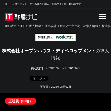
IT・インターネット・ゲーム業界の求人・転職サイトは「IT転職ナビ」
IT転職ナビTOP
>
求人検索
>
建築設計（新築／注文住宅）の求人情報 >
株式会
情報提供元：
株式会社オープンハウス・ディベロップメント
の求人
情報
掲載期間：
2026/07/25 ～2026/09/23
更新日：2026年08月07日
正社員（中途）