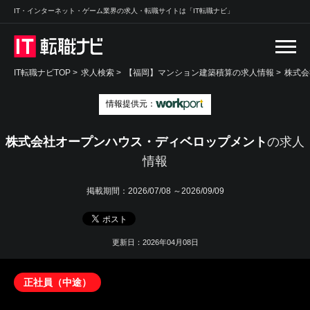
IT・インターネット・ゲーム業界の求人・転職サイトは「IT転職ナビ」
IT転職ナビTOP
>
求人検索
>
【福岡】マンション建築積算の求人情報 >
株式会
情報提供元：
株式会社オープンハウス・ディベロップメント
の求人
情報
掲載期間：
2026/07/08 ～2026/09/09
更新日：2026年04月08日
正社員（中途）