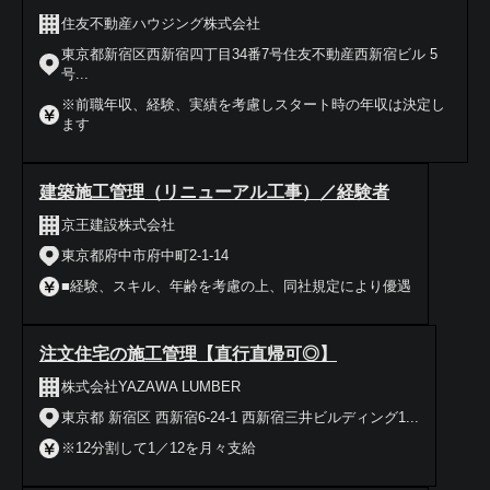
住友不動産ハウジング株式会社
東京都新宿区西新宿四丁目34番7号住友不動産西新宿ビル 5
号...
※前職年収、経験、実績を考慮しスタート時の年収は決定し
ます
建築施工管理（リニューアル工事）／経験者
京王建設株式会社
東京都府中市府中町2-1-14
■経験、スキル、年齢を考慮の上、同社規定により優遇
注文住宅の施工管理【直行直帰可◎】
株式会社YAZAWA LUMBER
東京都 新宿区 西新宿6-24-1 西新宿三井ビルディング1...
※12分割して1／12を月々支給