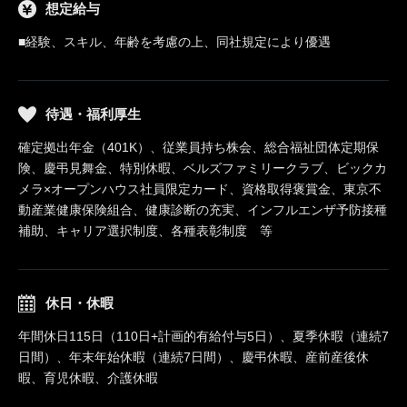
想定給与
■経験、スキル、年齢を考慮の上、同社規定により優遇
待遇・福利厚生
確定拠出年金（401K）、従業員持ち株会、総合福祉団体定期保
険、慶弔見舞金、特別休暇、ベルズファミリークラブ、ビックカ
メラ×オープンハウス社員限定カード、資格取得褒賞金、東京不
動産業健康保険組合、健康診断の充実、インフルエンザ予防接種
補助、キャリア選択制度、各種表彰制度 等
休日・休暇
年間休日115日（110日+計画的有給付与5日）、夏季休暇（連続7
日間）、年末年始休暇（連続7日間）、慶弔休暇、産前産後休
暇、育児休暇、介護休暇