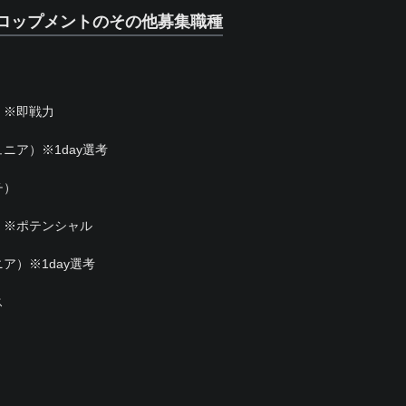
ロップメントのその他募集職種
）
）※即戦力
ニア）※1day選考
チ）
）※ポテンシャル
）※1day選考
ス