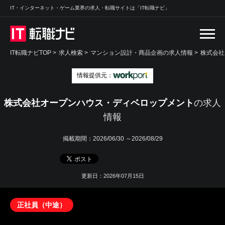
IT・インターネット・ゲーム業界の求人・転職サイトは「IT転職ナビ」
IT転職ナビTOP
>
求人検索
>
マンション設計・商品企画の求人情報 >
株式会社
情報提供元：
株式会社オープンハウス・ディベロップメント
の求人
情報
掲載期間：
2026/06/30 ～2026/08/29
更新日：2026年07月15日
正社員（中途）