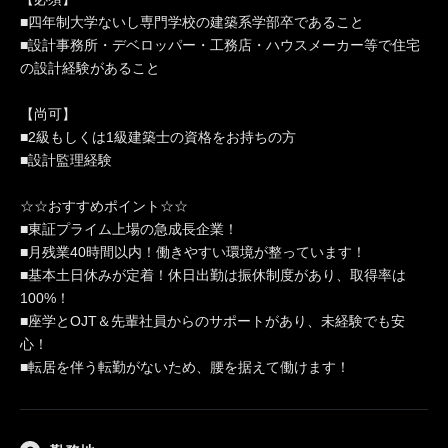
■四年制大学ないし専門学校の建築系学部卒であること
■設計事務所・デベロッパー・工務店・ハウスメーカー等で住宅
の設計経験があること
【尚可】
■2級もしくは1級建築士の資格をお持ちの方
■設計監理経験
☆☆おすすめポイント☆☆
■東証プライム上場の急成長企業！
■月残業40時間以内！働きやすい環境が整っています！
■基本土日休みが定着！休日出勤は振休制度があり、取得率は
100%！
■座学とOJT＆先輩社員からのサポートがあり、未経験でも安
心！
■転居を伴う転勤がないため、腰を据えて働けます！