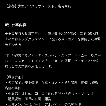
【京都】大型ディスカウントストア店長候補
仕事内容
★★高年収＆役職定年なし！連結売上2,200億超／毎年105％以
上の業界トップクラスのシェアを誇る成長率／ITを駆使した流通
モデル★★
同社が運営するメガ・ディスカウントストア「ラ・ムー」やスー
パーディスカウントストア「ディオ」の店長／バイヤー／SV候
補としての業務をお任せします。
【職務詳細】
・各店舗での売上管理、在庫・コスト・発注管理（SV職は複数
店舗の掌握）
・生鮮部門はじめ、売り場全体の管理・指導（マネジメント）
・購買調達、商品の企画・開発
・店舗メンバー（パート・アルバイト）の労務管理