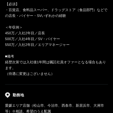
【必須】
・百貨店、食料品スーパー、ドラッグストア（食品部門）などで
の店長・バイヤー・SVいずれかの経験
＜年収例＞
450万／入社2年目／店長
500万／入社4年目／SV・バイヤー
550万／入社2年目／エリアマネージャー
■備考
経歴次第では入社後1年間は嘱託社員オファーとなる場合もあり
ます。
（待遇に変更はございません）
勤務地
愛媛エリア店舗（松山市、今治市、西条市、新居浜市、大洲市
等）※相談、希望のうえ配属