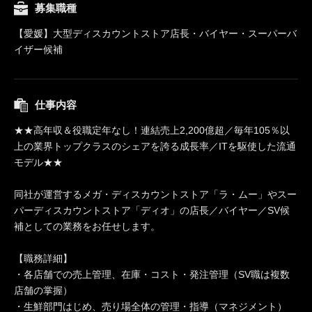
募集職種
【愛媛】大型ディスカウントストア店長・バイヤー・スーパーバ
イザー候補
仕事内容
★★高年収＆役職定年なし！連結売上2,200億超／毎年105％以
上の業界トップクラスのシェアを誇る成長率／ITを駆使した流通
モデル★★
同社が運営するメガ・ディスカウントストア「ラ・ムー」やスー
パーディスカウントストア「ディオ」の店長／バイヤー／SV候
補としての業務をお任せします。
【職務詳細】
・各店舗での売上管理、在庫・コスト・発注管理（SV職は複数
店舗の掌握）
・生鮮部門はじめ、売り場全体の管理・指導（マネジメント）