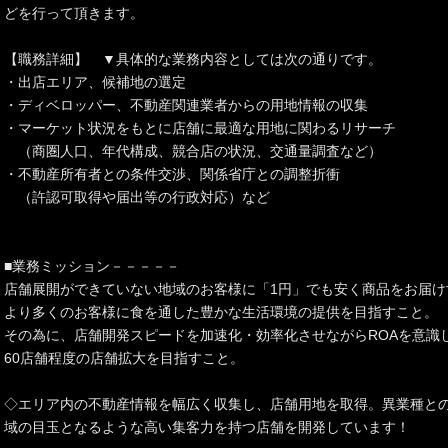
どを行って頂きます。
【職務詳細】 ▼具体的な業務内容としては次の通りです。
・出店エリア、候補地の選定
・ディベロッパー、不動産関連業者からの用地情報の収集
・マーケット状況をもとに店舗に最適な用地に関わるリサーチ
（商圏人口、年代構成、競合店の状況、交通量調査など）
・不動産所有者との条件交渉、関係省庁との調整折衝
（許認可取得や届出等の行政対応）など
■業務ミッション－－－－－
店舗展開ができていない地域のお客様に「1円」でも安く商品をお届け
より多くのお客様に食を通した豊かな生活環境の提供を目指すこと。
その為に、店舗開発スピードを加速化・効率化させながらROAを意識
60店舗程度の店舗拡大を目指すこと。
◇エリア内の不動産情報を幅広く収集し、店舗用地を取得。異業種と
域の目玉となるような高い集客力を持つ店舗を開発しています！