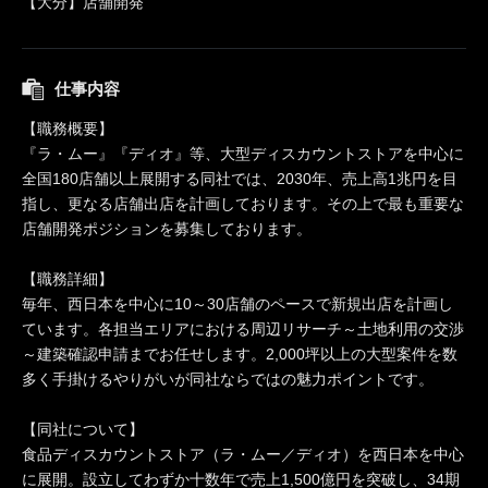
【大分】店舗開発
仕事内容
【職務概要】
『ラ・ムー』『ディオ』等、大型ディスカウントストアを中心に
全国180店舗以上展開する同社では、2030年、売上高1兆円を目
指し、更なる店舗出店を計画しております。その上で最も重要な
店舗開発ポジションを募集しております。
【職務詳細】
毎年、西日本を中心に10～30店舗のペースで新規出店を計画し
ています。各担当エリアにおける周辺リサーチ～土地利用の交渉
～建築確認申請までお任せします。2,000坪以上の大型案件を数
多く手掛けるやりがいが同社ならではの魅力ポイントです。
【同社について】
食品ディスカウントストア（ラ・ムー／ディオ）を西日本を中心
に展開。設立してわずか十数年で売上1,500億円を突破し、34期