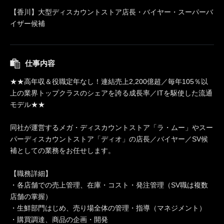
【香川】大型ディスカウントストア店長・バイヤー・スーパーバ
イザー候補
仕事内容
★★高年収＆役職定年なし！連結売上2,200億超／毎年105％以
上の業界トップクラスのシェアを誇る成長率／ITを駆使した流通
モデル★★
同社が運営するメガ・ディスカウントストア「ラ・ムー」やスー
パーディスカウントストア「ディオ」の店長／バイヤー／SV候
補としての業務をお任せします。
【職務詳細】
・各店舗での売上管理、在庫・コスト・発注管理（SV職は複数
店舗の掌握）
・生鮮部門はじめ、売り場全体の管理・指導（マネジメント）
・購買調達、商品の企画・開発