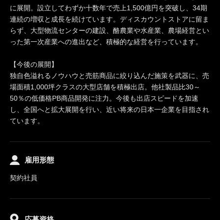
に展開。設立してわずか十数年で売上1,500億円を突破し、34期
連続の増収と成長を続けています。ディスカウントストアに留ま
らず、大型物流センターの建設、酪農業や水産業、農場経営とい
った第一次産業への進出など、積極的な経営を行っています。
【今後の展開】
独自色溢れるノウハウと売筋商品に絞り込んだ施策を武器に、売
場面積1,000坪クラスの大型店舗を積極出店。他社製品比30～
50％の低価格PB商品開発に注力。今後も出店スピードを加速
し、全国へと拡大展開を行い、近い将来の日本一企業を目指され
ています。
雇用形態
契約社員
応募資格