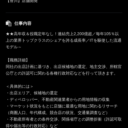
【香川】店舗開発
仕事内容
★★高年収＆役職定年なし！連結売上2,200億超／毎年105％以
上の業界トップクラスのシェアを誇る成長率／ITを駆使した流通
モデル～
【職務詳細】
同社の出店計画に基づき、出店候補地の選定、地主交渉、所轄官
公庁との許認可に関わる各種行政対応などを行って頂きます。
＜具体的には＞
・出店エリア、候補地の選定
・ディベロッパー、不動産関連業者からの用地情報の収集
・マーケット状況をもとに店舗に最適な用地に関わるリサーチ
（商圏人口、年代構成、競合店の状況、交通量調査など）
・不動産所有者との条件交渉、関係省庁との調整折衝（許認可取
得や届出等の行政対応）など