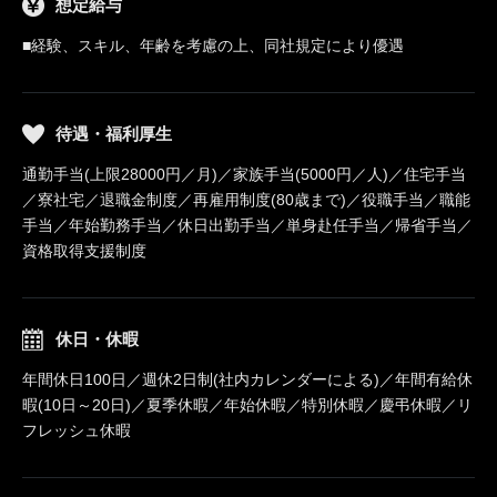
想定給与
■経験、スキル、年齢を考慮の上、同社規定により優遇
待遇・福利厚生
通勤手当(上限28000円／月)／家族手当(5000円／人)／住宅手当
／寮社宅／退職金制度／再雇用制度(80歳まで)／役職手当／職能
手当／年始勤務手当／休日出勤手当／単身赴任手当／帰省手当／
資格取得支援制度
休日・休暇
年間休日100日／週休2日制(社内カレンダーによる)／年間有給休
暇(10日～20日)／夏季休暇／年始休暇／特別休暇／慶弔休暇／リ
フレッシュ休暇