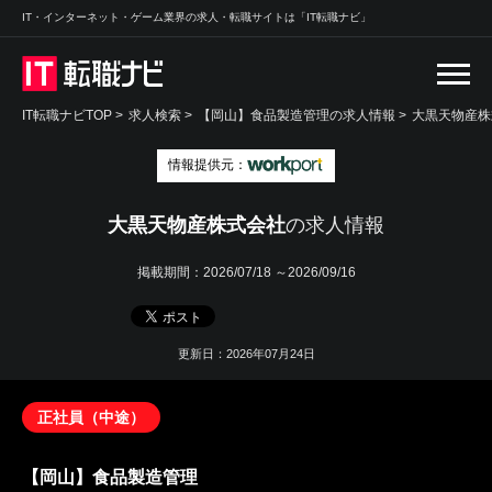
IT・インターネット・ゲーム業界の求人・転職サイトは「IT転職ナビ」
IT転職ナビTOP
>
求人検索
>
【岡山】食品製造管理の求人情報 >
大黒天物産株
情報提供元：
大黒天物産株式会社
の求人情報
掲載期間：
2026/07/18 ～2026/09/16
更新日：2026年07月24日
正社員（中途）
【岡山】食品製造管理