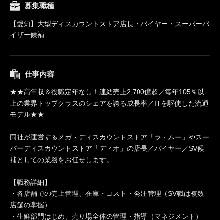
募集職種
【愛知】大型ディスカウントストア店長・バイヤー・スーパーバ
イザー候補
仕事内容
★★高年収＆役職定年なし！連結売上2,700億超／毎年105％以
上の業界トップクラスのシェアを誇る成長率／ITを駆使した流通
モデル★★
同社が運営するメガ・ディスカウントストア「ラ・ムー」やスー
パーディスカウントストア「ディオ」の店長／バイヤー／SV候
補としての業務をお任せします。
【職務詳細】
・各店舗での売上管理、在庫・コスト・発注管理（SV職は複数
店舗の掌握）
・生鮮部門はじめ、売り場全体の管理・指導（マネジメント）