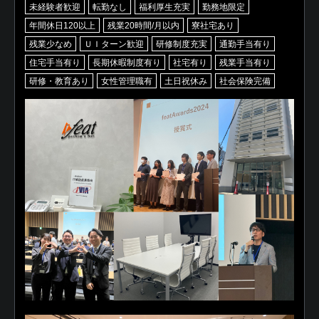
未経験者歓迎
転勤なし
福利厚生充実
勤務地限定
年間休日120以上
残業20時間/月以内
寮社宅あり
残業少なめ
ＵＩターン歓迎
研修制度充実
通勤手当有り
住宅手当有り
長期休暇制度有り
社宅有り
残業手当有り
研修・教育あり
女性管理職有
土日祝休み
社会保険完備