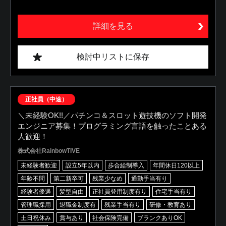
詳細を見る
検討中リストに保存
正社員（中途）
＼未経験OK!!／パチンコ＆スロット遊技機のソフト開発
エンジニア募集！プログラミング言語を触ったことある
人歓迎！
株式会社RainbowTIVE
未経験者歓迎
設立5年以内
歩合給制導入
年間休日120以上
年齢不問
第二新卒可
残業少なめ
通勤手当有り
経験者優遇
髪型自由
正社員登用制度有り
住宅手当有り
管理職採用
退職金制度有
残業手当有り
研修・教育あり
土日祝休み
賞与あり
社会保険完備
ブランクありOK