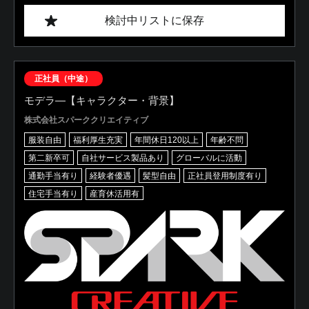
検討中リストに保存
正社員（中途）
モデラ―【キャラクター・背景】
株式会社スパーククリエイティブ
服装自由
福利厚生充実
年間休日120以上
年齢不問
第二新卒可
自社サービス製品あり
グローバルに活動
通勤手当有り
経験者優遇
髪型自由
正社員登用制度有り
住宅手当有り
産育休活用有