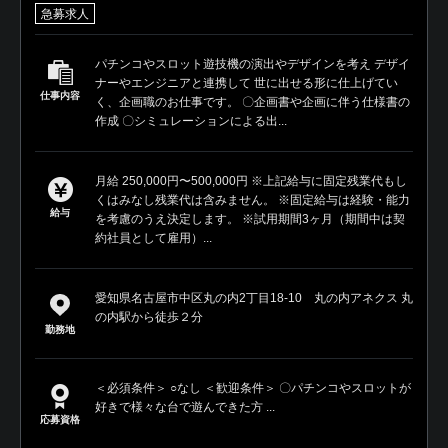
急募求人
パチンコやスロット遊技機の演出やデザインを考え デザイ
ナーやエンジニアと連携して 世に出せる形に仕上げてい
仕事内容
く、企画職のお仕事です。 〇企画書や企画に伴う仕様書の
作成 〇シミュレーションによる出...
月給 250,000円〜500,000円 ※上記給与に固定残業代もし
くはみなし残業代は含みません。 ※固定給与は経験・能力
給与
を考慮のうえ決定します。 ※試用期間3ヶ月（期間中は契
約社員として雇用）...
愛知県名古屋市中区丸の内2丁目18-10 丸の内アネクス 丸
の内駅から徒歩２分
勤務地
＜必須条件＞ ○なし ＜歓迎条件＞ 〇パチンコやスロットが
好きで様々な台で遊んできた方 ...
応募資格