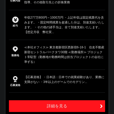
仕事内容
指導、その他取引先との折衝業務
年収277万800円～1000万円 ・上記年収は固定残業代を含
みます。 ・固定時間残業を超過した分は、別途支給いたし
給与
ます。 ・その他の諸手当は、全て別途支給いたします。
【想定月収 弊社実...
≪本社オフィス≫ 東京都新宿区西新宿6-18-1 住友不動産
新宿セントラルパークタワ30階 ≪勤務場所≫ プロジェク
勤務地
ト常駐型（勤務地や勤務時間は担当プロジェクトの会社に
準ずる）
【応募資格】 ・日本語：日本での就業経験があり、業務に
支障がない ・3年以上のゲームでのモデリン...
応募資格
詳細を見る