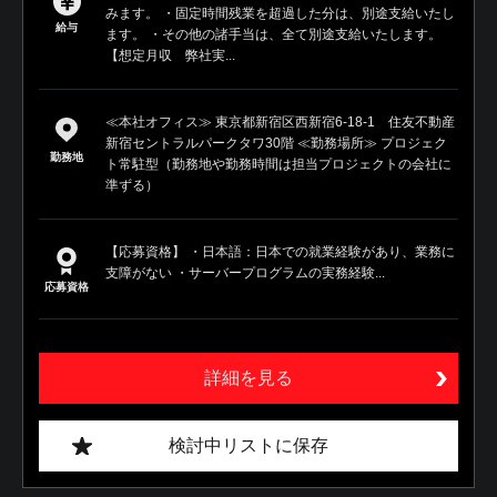
みます。 ・固定時間残業を超過した分は、別途支給いたし
給与
ます。 ・その他の諸手当は、全て別途支給いたします。
【想定月収 弊社実...
≪本社オフィス≫ 東京都新宿区西新宿6-18-1 住友不動産
新宿セントラルパークタワ30階 ≪勤務場所≫ プロジェク
勤務地
ト常駐型（勤務地や勤務時間は担当プロジェクトの会社に
準ずる）
【応募資格】 ・日本語：日本での就業経験があり、業務に
支障がない ・サーバープログラムの実務経験...
応募資格
詳細を見る
検討中リストに保存