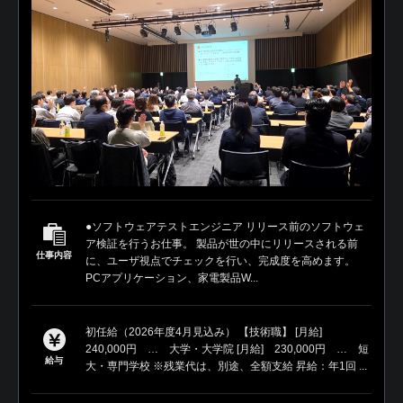
●ソフトウェアテストエンジニア リリース前のソフトウェ
ア検証を行うお仕事。 製品が世の中にリリースされる前
仕事内容
に、ユーザ視点でチェックを行い、完成度を高めます。
PCアプリケーション、家電製品W...
初任給（2026年度4月見込み） 【技術職】 [月給]
240,000円 … 大学・大学院 [月給] 230,000円 … 短
給与
大・専門学校 ※残業代は、別途、全額支給 昇給：年1回 ...