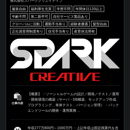
株式会社スパーククリエイティブ
服装自由
福利厚生充実
学歴不問
年間休日120以上
年齢不問
第二新卒可
自社サービス製品あり
グローバルに活動
通勤手当有り
経験者優遇
髪型自由
正社員登用制度有り
住宅手当有り
産育休活用有
【概要】 ・ソーシャルゲームの設計／開発／テスト／運用
・開発環境の構築（サーバ・DB構築、モックアップ作成、
仕事内容
プログラミング、単体テスト、バージョン管理） ・バック
エンドツールの開発・運用業務 ...
年収277万800円～1000万円 ・上記年収は固定残業代を含