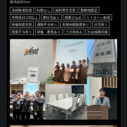
株式会社feat
未経験者歓迎
転勤なし
福利厚生充実
勤務地限定
年間休日120以上
寮社宅あり
残業少なめ
ＵＩターン歓迎
研修制度充実
通勤手当有り
長期休暇制度有り
社宅有り
残業手当有り
研修・教育あり
土日祝休み
社会保険完備