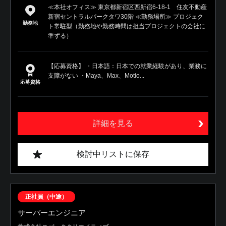
≪本社オフィス≫ 東京都新宿区西新宿6-18-1 住友不動産
新宿セントラルパークタワ30階 ≪勤務場所≫ プロジェク
勤務地
ト常駐型（勤務地や勤務時間は担当プロジェクトの会社に
準ずる）
【応募資格】 ・日本語：日本での就業経験があり、業務に
支障がない ・Maya、Max、Motio...
応募資格
詳細を見る
検討中リストに保存
正社員（中途）
サーバーエンジニア