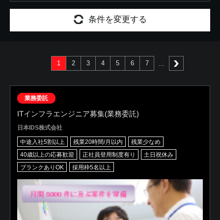
条件を変更する
1
2
3
4
5
6
7
次へ
業務委託
ITインフラエンジニア募集(業務委託)
日本IDS株式会社
中途入社5割以上
残業20時間/月以内
残業少なめ
40歳以上の応募歓迎
正社員登用制度有り
土日祝休み
ブランクありOK
採用枠5名以上