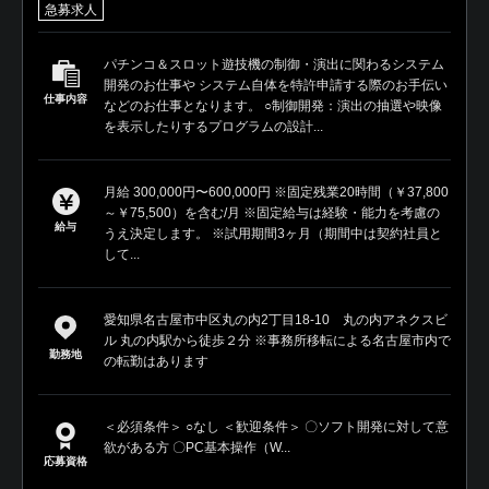
急募求人
パチンコ＆スロット遊技機の制御・演出に関わるシステム
開発のお仕事や システム自体を特許申請する際のお手伝い
仕事内容
などのお仕事となります。 ○制御開発：演出の抽選や映像
を表示したりするプログラムの設計...
月給 300,000円〜600,000円 ※固定残業20時間（￥37,800
～￥75,500）を含む/月 ※固定給与は経験・能力を考慮の
給与
うえ決定します。 ※試用期間3ヶ月（期間中は契約社員と
して...
愛知県名古屋市中区丸の内2丁目18-10 丸の内アネクスビ
ル 丸の内駅から徒歩２分 ※事務所移転による名古屋市内で
勤務地
の転勤はあります
＜必須条件＞ ○なし ＜歓迎条件＞ 〇ソフト開発に対して意
欲がある方 〇PC基本操作（W...
応募資格