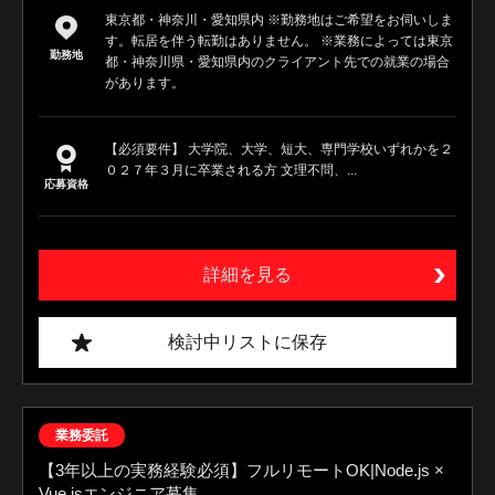
東京都・神奈川・愛知県内 ※勤務地はご希望をお伺いしま
す。転居を伴う転勤はありません。 ※業務によっては東京
勤務地
都・神奈川県・愛知県内のクライアント先での就業の場合
があります。
【必須要件】 大学院、大学、短大、専門学校いずれかを２
０２７年３月に卒業される方 文理不問、...
応募資格
詳細を見る
検討中リストに保存
業務委託
【3年以上の実務経験必須】フルリモートOK|Node.js ×
Vue.jsエンジニア募集