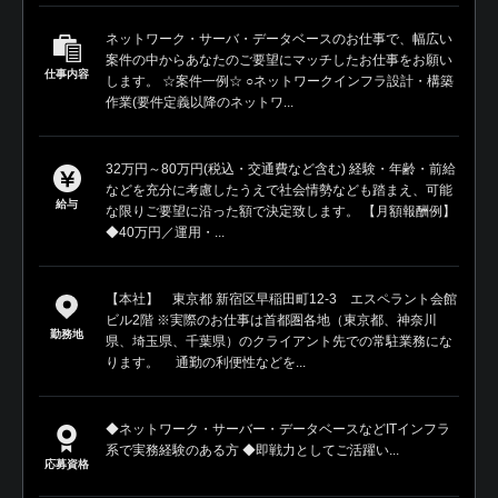
ネットワーク・サーバ・データベースのお仕事で、幅広い
案件の中からあなたのご要望にマッチしたお仕事をお願い
仕事内容
します。 ☆案件一例☆ ○ネットワークインフラ設計・構築
作業(要件定義以降のネットワ...
32万円～80万円(税込・交通費など含む) 経験・年齢・前給
などを充分に考慮したうえで社会情勢なども踏まえ、可能
給与
な限りご要望に沿った額で決定致します。 【月額報酬例】
◆40万円／運用・...
【本社】 東京都 新宿区早稲田町12-3 エスペラント会館
ビル2階 ※実際のお仕事は首都圏各地（東京都、神奈川
勤務地
県、埼玉県、千葉県）のクライアント先での常駐業務にな
ります。 通勤の利便性などを...
◆ネットワーク・サーバー・データベースなどITインフラ
系で実務経験のある方 ◆即戦力としてご活躍い...
応募資格