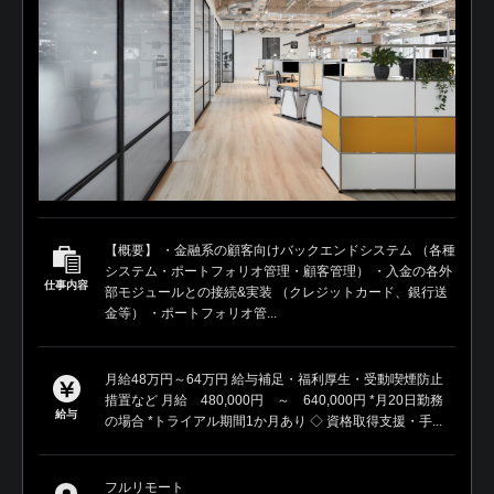
【概要】 ・金融系の顧客向けバックエンドシステム （各種
システム・ポートフォリオ管理・顧客管理） ・入金の各外
仕事内容
部モジュールとの接続&実装 （クレジットカード、銀行送
金等） ・ポートフォリオ管...
月給48万円～64万円 給与補足・福利厚生・受動喫煙防止
措置など 月給 480,000円 ～ 640,000円 *月20日勤務
給与
の場合 *トライアル期間1か月あり ◇ 資格取得支援・手...
フルリモート