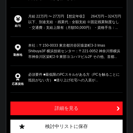
月給 22万円 〜 27万円 【想定年収】 264万円～324万円
以下、別途支給 ・残業代：全額支給 ※固定残業制度なし
給与
・交通費：支給上限有（月額50,000円） ・資格手当：...
本社：〒150-0033 東京都渋谷区猿楽町3-3 Imas
Shibuya3F 横浜技術センター：〒221-0052 神奈川県横浜
勤務地
市神奈川区栄町2-9 東部ヨコハマビル2F その他、首都...
必須要件 ■最低限のPCスキルがある方（PCを触ることに
抵抗がない方） ■借り上げ社宅への入居が...
応募資格
詳細を見る
検討中リストに保存