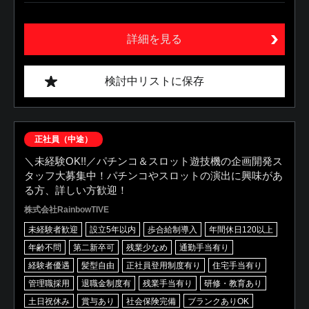
詳細を見る
検討中リストに保存
正社員（中途）
＼未経験OK!!／パチンコ＆スロット遊技機の企画開発ス
タッフ大募集中！パチンコやスロットの演出に興味があ
る方、詳しい方歓迎！
株式会社RainbowTIVE
未経験者歓迎
設立5年以内
歩合給制導入
年間休日120以上
年齢不問
第二新卒可
残業少なめ
通勤手当有り
経験者優遇
髪型自由
正社員登用制度有り
住宅手当有り
管理職採用
退職金制度有
残業手当有り
研修・教育あり
土日祝休み
賞与あり
社会保険完備
ブランクありOK