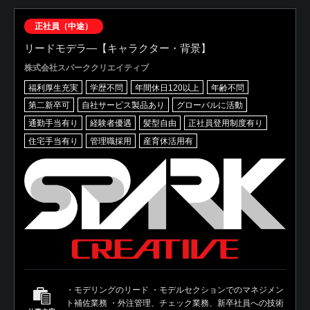
正社員（中途）
リードモデラ―【キャラクター・背景】
株式会社スパーククリエイティブ
福利厚生充実
学歴不問
年間休日120以上
年齢不問
第二新卒可
自社サービス製品あり
グローバルに活動
通勤手当有り
経験者優遇
髪型自由
正社員登用制度有り
住宅手当有り
管理職採用
産育休活用有
・モデリングのリード ・モデルセクションでのマネジメン
ト補佐業務 ・外注管理、チェック業務、新卒社員への技術