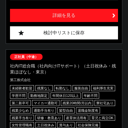
詳細を見る
検討中リストに保存
正社員（中途）
社内IT総合職（社内向けITサポート）（土日祝休み・残
業ほぼなし・東京）
第工株式会社
未経験者歓迎
残業なし
転勤なし
服装自由
福利厚生充実
学歴不問
勤務地限定
年間休日120以上
年齢不問
第二新卒可
マイカー通勤可
残業20時間/月以内
寮社宅あり
残業少なめ
通勤手当有り
髪型自由
退職金制度有
残業手当有り
研修・教育あり
産育休活用有
育児と両立OK
女性管理職有
土日祝休み
賞与あり
社会保険完備