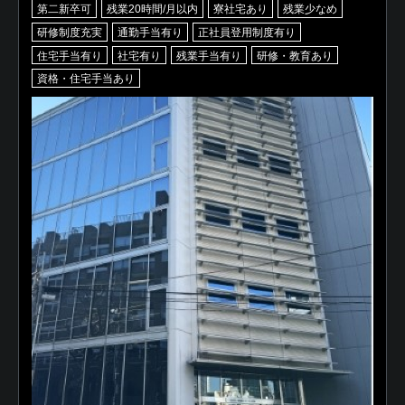
第二新卒可
残業20時間/月以内
寮社宅あり
残業少なめ
研修制度充実
通勤手当有り
正社員登用制度有り
住宅手当有り
社宅有り
残業手当有り
研修・教育あり
資格・住宅手当あり