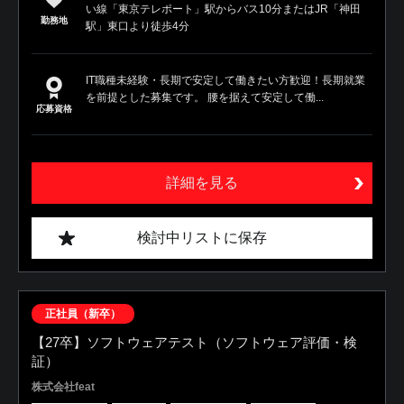
い線「東京テレポート」駅からバス10分またはJR「神田
勤務地
駅」東口より徒歩4分
IT職種未経験・長期で安定して働きたい方歓迎！長期就業
を前提とした募集です。 腰を据えて安定して働...
応募資格
詳細を見る
検討中リストに保存
正社員（新卒）
【27卒】ソフトウェアテスト（ソフトウェア評価・検
証）
株式会社feat