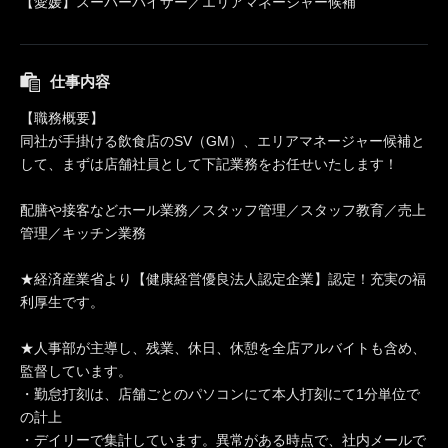
【愛媛】スーパーバイザー／エリアマネージャー候補
仕事内容
【職務概要】
同社が手掛ける飲食店のSV（GM）、エリアマネージャー候補と
して、まずは店舗社員として下記業務をお任せいたします！
配膳や接客などホール業務／スタッフ管理／スタッフ教育／売上
管理／キッチン業務
★経済産業省より【健康経営優良法人認定企業】認定！充実の福
利厚生です。
★人事部が主導し、残業、休日、休憩を全店アルバイトも含め、
監督しています。
・勤怠打刻は、店舗ごとのパソコンにて本人打刻にて1分単位で
の計上
・デイリーで集計しています。異常がある時点で、社内メールで