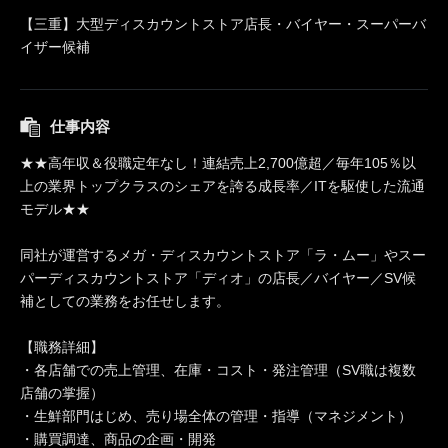
【三重】大型ディスカウントストア店長・バイヤー・スーパーバ
イザー候補
仕事内容
★★高年収＆役職定年なし！連結売上2,700億超／毎年105％以
上の業界トップクラスのシェアを誇る成長率／ITを駆使した流通
モデル★★
同社が運営するメガ・ディスカウントストア「ラ・ムー」やスー
パーディスカウントストア「ディオ」の店長／バイヤー／SV候
補としての業務をお任せします。
【職務詳細】
・各店舗での売上管理、在庫・コスト・発注管理（SV職は複数
店舗の掌握）
・生鮮部門はじめ、売り場全体の管理・指導（マネジメント）
・購買調達、商品の企画・開発