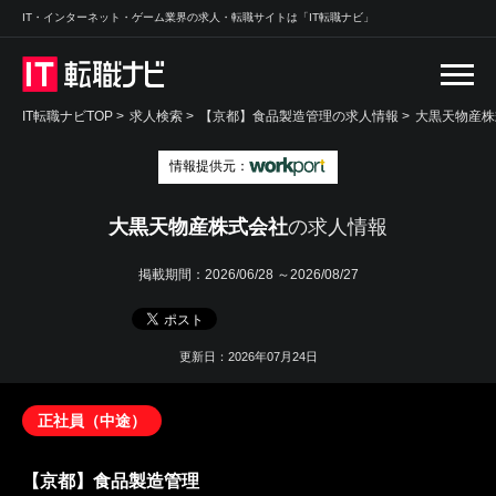
IT・インターネット・ゲーム業界の求人・転職サイトは「IT転職ナビ」
IT転職ナビTOP
>
求人検索
>
【京都】食品製造管理の求人情報 >
大黒天物産株
情報提供元：
大黒天物産株式会社
の求人情報
掲載期間：
2026/06/28 ～2026/08/27
更新日：2026年07月24日
正社員（中途）
【京都】食品製造管理