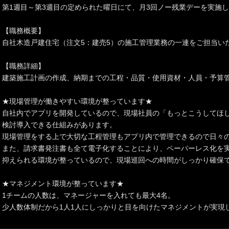
第1週目～第3週目の定められた曜日にて、月3回ノー残業デーを実施
【職務概要】
自社木造戸建住宅（注文5：建売5）の施工管理業務の一連をご担当い
【職務詳細】
建築施工計画の作成、納期までの工程・品質・使用資材・人員・予算
★現場管理が働きやすい環境が整っています★
自社内でアプリを開発しているので、現場社員の「もっとこうしてほ
検討導入できる仕組みがあります。
現場管理をする上で大切な工程管理もアプリ内で管理できるので日々の
また、請求書発注書も全て電子化することにより、ペーパーレス化を
抑えられる環境が整っているので、現場巡回への時間がしっかり確保
★マネジメント環境が整っています★
1チームの人数は、マネージャーを入れても最大4名。
少人数体制だから1人1人にしっかりと目を向けたマネジメントが実現