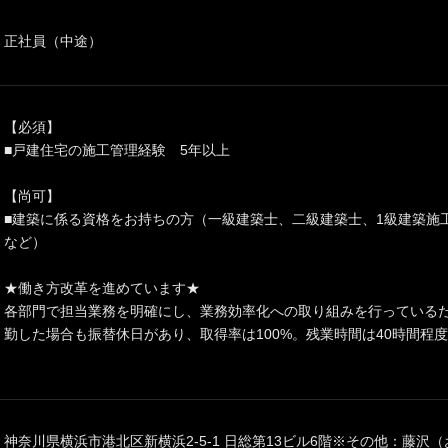
正社員（中途）
【必須】
■戸建住宅の施工管理経験 5年以上
【尚可】
■建築に係る資格をお持ちの方（一級建築士、二級建築士、1級建築
など）
★働き方改革を進めています★
各部門で担当業務を明確にし、業務効率化への取り組みを行っている
勤した場合も振替休日があり、取得率は100%。残業時間は40時間程
神奈川県横浜市港北区新横浜2-5-1 日総第13ビル6階※その他：藤