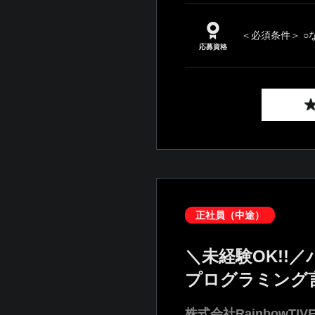
＜必須条件＞ ○
応募資格
正社員（中途）
＼未経験OK!
プログラミング
株式会社RainbowTIV