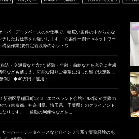
サーバ・データベースのお仕事で、幅広い案件の中からあな
ッチしたお仕事をお願いします。 ☆案件一例☆ ○ネットワー
構築作業(要件定義以降のネットワ...
円(税込・交通費など含む) 経験・年齢・前給などを充分に考慮
情勢なども踏まえ、可能な限りご要望に沿った額で決定致し
例】 ◆40万円／運用・...
 新宿区早稲田町12-3 エスペラント会館ビル2階 ※実際の
各地（東京都、神奈川県、埼玉県、千葉県）のクライアント
なります。 通勤の利便性などを...
・サーバー・データベースなどITインフラ系で実務経験のあ
てご活躍い...