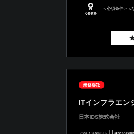
＜必須条件＞ ○
応募資格
業務委託
ITインフラエン
日本IDS株式会社
中途入社5割以上
残業20時間