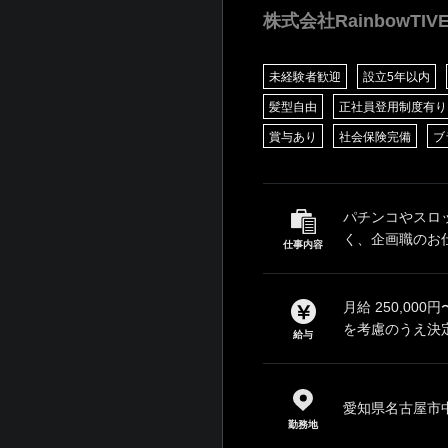
株式会社RainbowTIV
未経験者歓迎
設立5年以内
髪型自由
正社員登用制度有り
賞与あり
社会保険完備
ブ
パチンコやスロ
く、企画職のお仕
仕事内容
月給 250,0
を考慮のうえ決定
給与
愛知県名古屋市中
勤務地