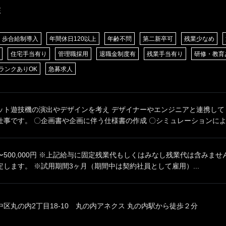
E
歩合給制導入
年間休日120以上
年齢不問
第二新卒可
残業少なめ
住宅手当有り
管理職採用
退職金制度有
残業手当有り
研修・教育
ランクありOK
急募求人
ット遊技機の演出やデザインを考え デザイナーやエンジニアと連携して
事です。 〇企画書や企画に伴う仕様書の作成 〇シミュレーションによる
00円〜500,000円 ※上記給与に固定残業代もしくはみなし残業代は含みま
します。 ※試用期間3ヶ月（期間中は契約社員として雇用）...
区丸の内2丁目18-10 丸の内アネクス 丸の内駅から徒歩２分