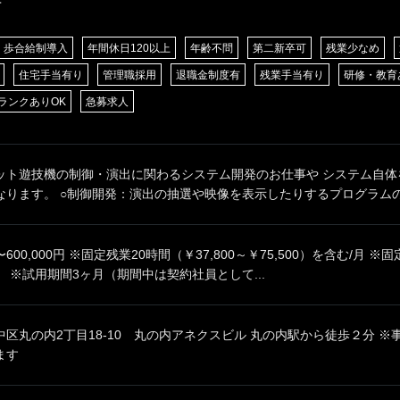
歩合給制導入
年間休日120以上
年齢不問
第二新卒可
残業少なめ
住宅手当有り
管理職採用
退職金制度有
残業手当有り
研修・教育
ランクありOK
急募求人
ット遊技機の制御・演出に関わるシステム開発のお仕事や システム自体
ります。 ○制御開発：演出の抽選や映像を表示したりするプログラムの設
0円〜600,000円 ※固定残業20時間（￥37,800～￥75,500）を含む/
 ※試用期間3ヶ月（期間中は契約社員として...
区丸の内2丁目18-10 丸の内アネクスビル 丸の内駅から徒歩２分 
ます