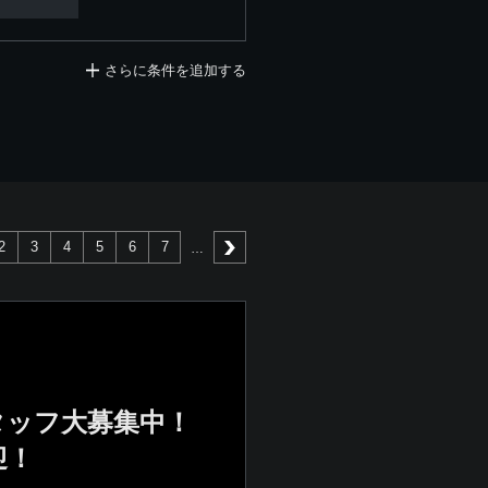
さらに条件を追加する
2
3
4
5
6
7
次へ
タッフ大募集中！
迎！