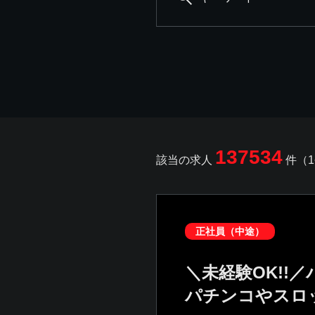
137534
該当の求人
件（1
正社員（中途）
＼未経験OK!!
パチンコやスロ