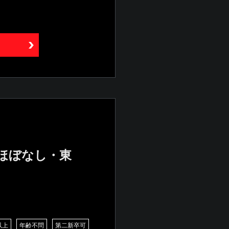
業ほぼなし・東
以上
年齢不問
第二新卒可