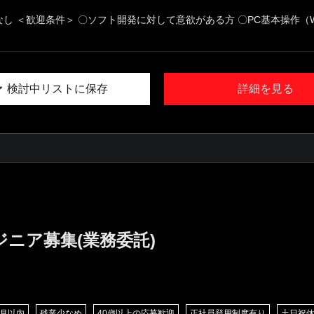
なし ＜歓迎条件＞ 〇ソフト開発に対して意欲がある方 〇PC基本操作（W.
検討中リストに保存
詳細を見る
ジニア募集(業務委託)
/月以内
残業少なめ
40歳以上の応募歓迎
正社員登用制度有り
土日祝