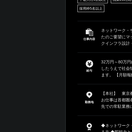
採用枠5名以上
ネットワーク・
たのご要望にマ
仕事内容
クインフラ設計・
32万円～80万
したうえで社会
給与
ます。 【月額報酬
【本社】 東京都
お仕事は首都圏
勤務地
先での常駐業務に
◆ネットワーク
る方 ◆即戦力とし