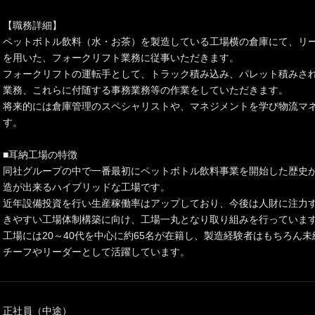
【職務詳細】
ペットボトル飲料（水・お茶）を製造している工場横の倉庫にて、リ
を用いた、フォークリフト業務に従事いただきます。
フォークリフトの運転手として、トラック積み込み、パレット積みさ
業務、これらに付随する事務業務等の作業をしていただきます。
将来的には倉庫管理のスペシャリストや、マネジメントを学び物流マ
す。
■耳納工場の特徴
同社グループの中で一番最初にペットボトル飲料事業を開始した歴史があ
造が出来るハイブリッドな工場です。
近年設備投資を行い生産稼働率はアップしており、今後は人財に注力
きやすい工場体制構築に向け、工場一丸となり取り組みを行っていま
工場には20～40代を中心に約65名が在籍し、製造経験者はもちろん
チーフやリーダーとして活躍しています。
正社員（中途）