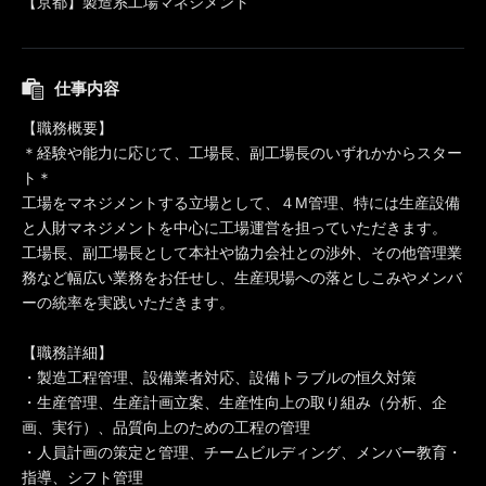
【京都】製造系工場マネジメント
仕事内容
【職務概要】
＊経験や能力に応じて、工場長、副工場長のいずれかからスター
ト＊
工場をマネジメントする立場として、４M管理、特には生産設備
と人財マネジメントを中心に工場運営を担っていただきます。
工場長、副工場長として本社や協力会社との渉外、その他管理業
務など幅広い業務をお任せし、生産現場への落としこみやメンバ
ーの統率を実践いただきます。
【職務詳細】
・製造工程管理、設備業者対応、設備トラブルの恒久対策
・生産管理、生産計画立案、生産性向上の取り組み（分析、企
画、実行）、品質向上のための工程の管理
・人員計画の策定と管理、チームビルディング、メンバー教育・
指導、シフト管理