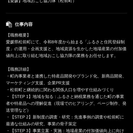
【愛媛】地域おこし協力隊（松前町）
仕事内容
【職務概要】
愛媛県松前町にて、令和8年度から始まる「ふるさと住民登録制
度」の運用・企画支援と、地域資源を生かした地場産業の付加価
値向上に取り組む地域おこし協力隊の業務をお任せします。
【職務詳細】
・町内事業者と連携した特産品開発やブランド化、新商品開発、
マーケティング支援、企業PR支援
・松前町と継続的に関わる関係人口を増やす仕組みづくり
・【STEP 1】地域を知る：ふるさと納税業務を通じた町の事業
者や特産品への理解促進（現場でのヒアリング、ページ制作、発
送管理など）
・【STEP 2】新制度の調査・研究：先進事例の調査や松前町に
最適な仕組みの研究、事業の骨子策定
・【STEP 3】事業立案・実施：地場産業の付加価値向上に向け