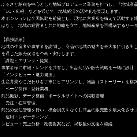
ふるさと納税を中心とした地域プロデュース業務を担当し、「地域産
「EC・広報」などを通じて、地域経済の活性化を実現します。
本ポジションは全国転勤を前提とし、現地に営業所を構えて活動する
はなく、地域の経営者と共に戦略を立て、地域産業を再構築するリー
【職務詳細】
地域の生産者や事業者を訪問し、商品や地域の魅力を最大限に引き出し
を通じた販売促進を企画・実行します。
「課題ヒアリング・提案」
事業者様に市場トレンドを共有し、出品商品や販売戦略を一緒に設計
「インタビュー・魅力発掘」
生産背景やこだわりを丁寧にヒアリングし、物語（ストーリー）を構
「ページ制作・登録業務」
商品撮影、データ整備、ポータルサイトへの掲載管理
「受注・在庫管理」
商品の受注管理を行い、機会損失をなくし商品の販売数を最大化させ
「運用・レポーティング」
レビュー・売上分析・改善提案など、掲載後の支援を継続